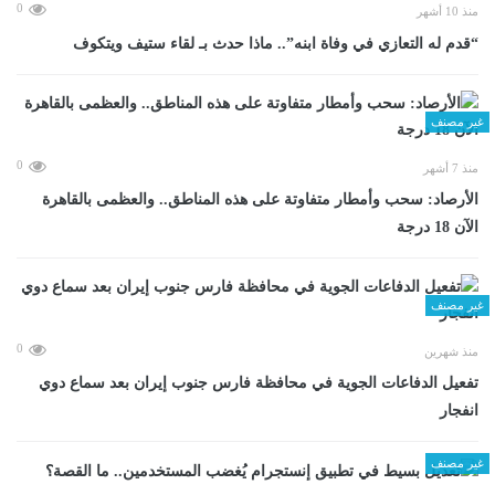
0
منذ 10 أشهر
“قدم له التعازي في وفاة ابنه”.. ماذا حدث بـ لقاء ستيف ويتكوف
غير مصنف
0
منذ 7 أشهر
الأرصاد: سحب وأمطار متفاوتة على هذه المناطق.. والعظمى بالقاهرة
الآن 18 درجة
غير مصنف
0
منذ شهرين
تفعيل الدفاعات الجوية في محافظة فارس جنوب إيران بعد سماع دوي
انفجار
غير مصنف