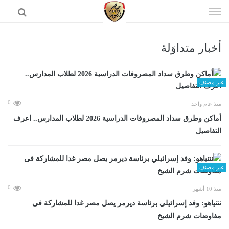
إذهب
الى
المحتوى
أخبار متداوَلة
الرئيسية
غير مصنف
0
منذ عام واحد
أماكن وطرق سداد المصروفات الدراسية 2026 لطلاب المدارس.. اعرف
التفاصيل
غير مصنف
0
منذ 10 أشهر
نتنياهو: وفد إسرائيلي برئاسة ديرمر يصل مصر غدا للمشاركة فى
مفاوضات شرم الشيخ