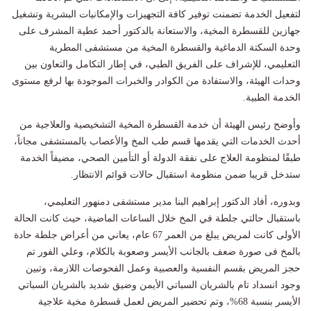
لتفعيل الخدمة تضمنت توفير كافة التجهيزات والإمكانيات البشرية وتشغيل
جهازين للقسطرة المخية، والاستعانة بالدكتور أحمد عطية المشرف على
وحدة السكتة الدماغية والقسطرة المخية من مستشفى المطرية
التعليمي، للإشراف على الفريق الطبي، في إطار التكامل والتعاون بين
وحدات الهيئة، والاستفادة من الكوادر والخبرات الموجودة بها لرفع مستوى
الخدمة الطبية.
وأوضح رئيس الهيئة أن خدمة القسطرة المخية التشخيصية والعلاجية من
أحدث الخدمات التي يقدمها قسم طب المخ والأعصاب بالمستشفى مجاناً،
طبقًا لمنظومة العلاج على نفقة الدولة أو التأمين الصحي، مضيفاً الخدمة
ستدخل قريبا ضمن منظومة استقبال حالات قوائم الانتظار.
وبدوره، أفاد الدكتور إبراهيم البنا مدير مستشفى دمنهور التعليمي،
باستقبال حالتي جلطة في المخ خلال الساعات الماضية، حيث كانت الحالة
الأولى كانت لمريض يبلغ من العمر 67 عام، يعاني من أعراض جلطة حادة
بالمخ فى صورة ضعف بالجانب الأيسر وصعوبة بالكلام، وعلي الفور تم
حجز المريض بقسم النفسية والعصبية وعمل الفحوصات اللازمة، وتبين
وجود انسداد تام بالشريان السباتي الأيمن وضيق شديد بالشريان السباتي
الأيسر بنسبة 68%، وتم تحضير المريض لعمل قسطرة مخية علاجية