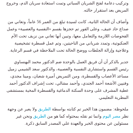
وتركيب دعامة لفتح الشريان السباتي وتمت استعادة سريان الدم، وخروج
المريض بعد استقرار حالته.
وأضاف أن الحالة الثانية، كانت لسيدة تبلغ من العمر 56 عاماً، وتعاني من
صداع حاد عنيف، وعلى الفور تم حجزها بقسم «النفسية والعصبية» وعمل
الفحوصات اللازمة والتعامل معها، وتبين أنها تعاني من نزيف تحت الأم
العنكبوتية، وتمدد شرياني من الناحيتين، وتم عمل قسطرة تشخيصية
وعلاجية وإزالة الجلطات ووضح الحالة تحت الملاحظة في قسم الرعاية.
جدير بالذكر أن أن فريق العمل بالوحدة ضم الدكتور محمد البهنساوي
رئيس القسم واستشارى النفسية والعصبية، والدكتور سعد الشيمي زميل
مساعد الأعصاب والقسطرة، ومن التمريض أميرة شعبان، ومينا مجدي،
وفنيين الأشعة أحمد الجندي، وأحمد مشالي، تحت إشراف الدكتور أحمد
عطية المشرف على وحدة السكتة الدماغية والقسطرة المخية بمستشفى
المطرية التعليمي.
ملحوظة: مضمون هذا الخبر تم كتابته بواسطة
الطريق
ولا يعبر عن وجهة
نظر
مصر اليوم
وانما تم نقله بمحتواه كما هو من
الطريق
ونحن غير
مسئولين عن محتوى الخبر والعهدة علي المصدر السابق ذكرة.