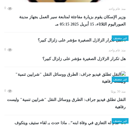
0
منذ عام واحد
وزير الإسكان يقوم بزيارة مفاجئة لمتابعة سير العمل بجهاز مدينة
العبوراليوم الثلاثاء، 15 أبريل 2025 05:15 مـ
غير مصنف
0
منذ عام واحد
هل تكرار الزلازل الصغيرة مؤشر على زلزال كبير؟
غير مصنف
0
منذ 30 يومًا
​النقل تطلق فيديو جراف: الطرق ووسائل النقل "شرايين تنمية" وليست
رفاهية
غير مصنف