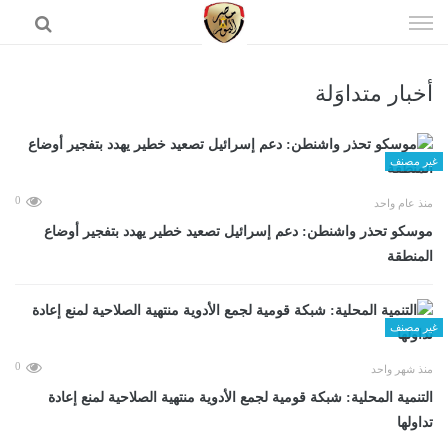
إذهب
الى
المحتوى
أخبار متداوَلة
الرئيسية
غير مصنف
0
منذ عام واحد
موسكو تحذر واشنطن: دعم إسرائيل تصعيد خطير يهدد بتفجير أوضاع
المنطقة
غير مصنف
0
منذ شهر واحد
التنمية المحلية: شبكة قومية لجمع الأدوية منتهية الصلاحية لمنع إعادة
تداولها