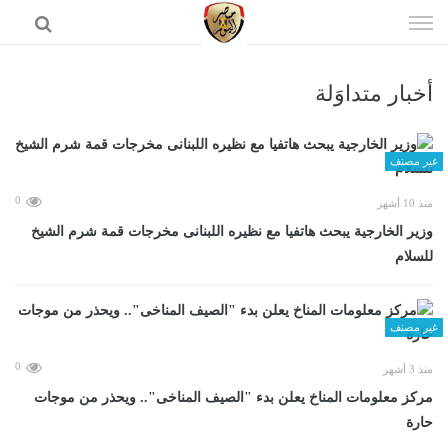
إذهب
الى
المحتوى
أخبار متداوَلة
الرئيسية
غير مصنف
0
منذ 10 أشهر
وزير الخارجية يبحث هاتفيا مع نظيره اللبنانى مخرجات قمة شرم الشيخ
للسلام
غير مصنف
0
منذ 3 أشهر
مركز معلومات المناخ يعلن بدء "الصيف المناخى".. ويحذر من موجات
حارة