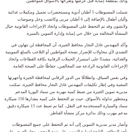
وذلك بمنطقة إمبابة قبل عرضها وطرحها بالأسواق للمواطنين.
شملت المضبوطات 5 أطنان أدوية ومستحضرات تجميل ومكملات غذائية
وألبان أطفال بالإضافة إلى 6 أطنان مربى وكاتشب وخل وصوصات
ولانشون وقد تم التحفظ على المضبوطات واتخاذ الإجراءات القانونية حيال
المنشأة المخالفة من خلال حي إمبابة وإدارة التموين بالمنيرة.
وأكد المهندس عادل النجار محافظ الجيزة، أن المحافظة لن تتهاون في
التصدي لأي محاولات للإضرار بصحة المواطنين أو التلاعب بالسلع التموينية
والغذائية، مشددًا على استمرار الحملات الرقابية بكافة القطاعات واتخاذ
الإجراءات القانونية الرادعة ضد المخالفين، حفاظًا على الصحة العامة.
وفي نفس السياق، وانطلاقًا من الدور الرقابي لمحافظة الجيزة وأجهزتها
المعنية وفي إطار تكليفات المهندس عادل النجار محافظ الجيزة، تمكنت
مديرية تموين الجيزة من ضبط كمية مهربة من سماد اليوريا المدعم
ومحظور تداوله بالأسواق، حيث تم التحفظ على كمية مقدارها 150 شيكارة
سماد والسيارة المستخدمة في النقل، كما تم ضبط عدد 13 شيكارة دقيق
مدعم مهرب وذلك بدائرة مركز منشأة القناطر.
وأشار مدير مديرية التموين إلى أنه تم التحفظ على جميع المضبوطات
بأحد المطاحن التابعة لوزارة التموين على ذمة المحضر وجارٍ العرض على