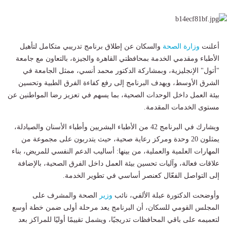
أعلنت
وزارة الصحة
والسكان عن إطلاق برنامج تدريبي متكامل لتأهيل
الأطباء ومقدمي الخدمة بمحافظتي القاهرة والجيزة، بالتعاون مع جامعة
"أتول" الإنجليزية، وبمشاركة الدكتور محمد أنسي، ممثل الجامعة في
الشرق الأوسط، ويهدف البرنامج إلى رفع كفاءة الفرق الطبية وتحسين
بيئة العمل داخل الوحدات الصحية، بما يسهم في تعزيز رضا المواطنين عن
مستوى الخدمات المقدمة.
ويشارك في البرنامج 42 من الأطباء البشريين وأطباء الأسنان والصيادلة،
يمثلون 20 وحدة ومركز رعاية صحية، حيث يتدربون على مجموعة من
المهارات العلمية والعملية، من بينها: أساليب الدعم النفسي للمريض، بناء
علاقات فعالة، وآليات تحسين بيئة العمل داخل الفرق الصحية، بالإضافة
إلى التواصل الفعّال كعنصر أساسي في تطوير الخدمة.
وأوضحت الدكتورة عبلة الألفي، نائب
وزير
الصحة والمشرف على
المجلس القومي للسكان، أن البرنامج يعد مرحلة أولى ضمن خطة أوسع
لتعميمه على باقي المحافظات تدريجيًا، ويشمل تقييمًا أوليًا للمراكز بعد