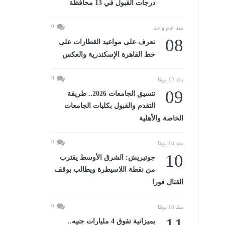
درجات القبول في 13 محافظة
0
منذ عام واحد
08
تعرف على مواعيد القطارات على
خط القاهرة الإسكندرية والعكس
0
منذ 13 يومًا
09
تنسيق الجامعات 2026.. طريقة
التقدم والقبول بكليات الجامعات
الخاصة والأهلية
0
منذ 16 يومًا
10
جوتيريش: الشرق الأوسط يقترب
من نقطة اللاسيطرة ويطالب بوقف
القتال فورا
0
منذ 16 يومًا
11
بميزانية تفوق 4 مليارات جنيه..