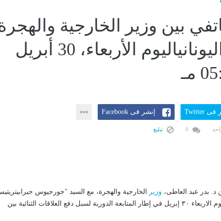
تفي بين وزير الخارجية والهجرة
ونظيره اليونانياليوم الأربعاء، 30 أبريل
ى Twitter
إنشر فى Facebook
احد
0
تبليغ
د. بدر عبد العاطى،
وزير
الخارجية والهجرة، مع السيد "جورجيوس جيرابيتريتي
وزير خارجية اليونان يوم الاربعاء ٣٠ إبريل في إطار المتابعة الدورية لسبل دفع العلاقات الثنائية بين