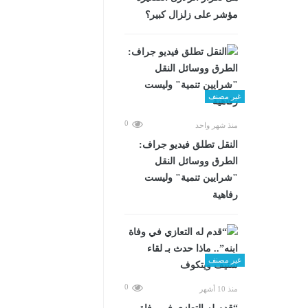
مؤشر على زلزال كبير؟
غير مصنف
0
منذ شهر واحد
​النقل تطلق فيديو جراف:
الطرق ووسائل النقل
"شرايين تنمية" وليست
رفاهية
غير مصنف
0
منذ 10 أشهر