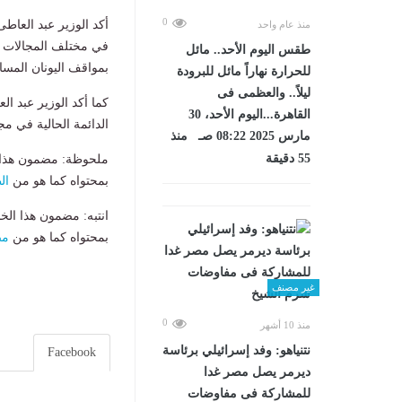
0
أكد الوزير عبد العاط
منذ عام واحد
في مختلف المجالات الس
طقس اليوم الأحد.. مائل
بمواقف اليونان المسا
للحرارة نهاراً مائل للبرودة
ليلاً.. والعظمى فى
كما أكد الوزير عبد ا
القاهرة...اليوم الأحد، 30
الدائمة الحالية في مجلس الأمن لعامى ٢٠٢٥-٢٠٢٦ 
مارس 2025 08:22 صـ منذ
55 دقيقة
ملحوظة: مضمون هذا ا
بمحتواه كما هو من
ال
انتبه: مضمون هذا الخ
بمحتواه كما هو من
مص
غير مصنف
0
منذ 10 أشهر
نتنياهو: وفد إسرائيلي برئاسة
Facebook
ديرمر يصل مصر غدا
للمشاركة فى مفاوضات