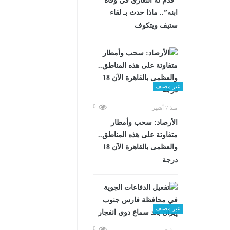
“قدم له التعازي في وفاة
ابنه”.. ماذا حدث بـ لقاء
ستيف ويتكوف
غير مصنف
0
منذ 7 أشهر
الأرصاد: سحب وأمطار
متفاوتة على هذه المناطق..
والعظمى بالقاهرة الآن 18
درجة
غير مصنف
0
منذ شهرين