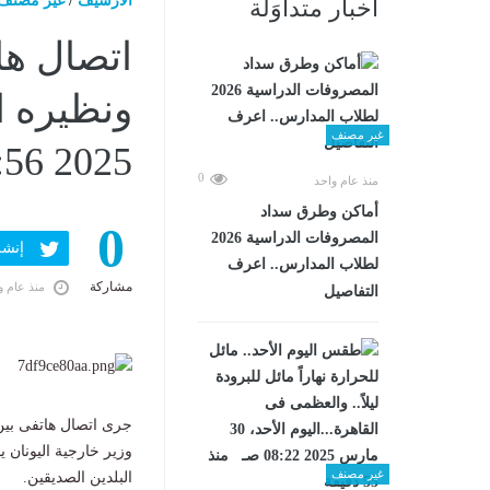
الارشيف
/
غير مصنف
أخبار متداوَلة
اتصال ها
غير مصنف
2025 05:56 مـ
0
منذ عام واحد
أماكن وطرق سداد
0
المصروفات الدراسية 2026
إنشر ف
لطلاب المدارس.. اعرف
مشاركة
منذ عام و
التفاصيل
جرى اتصال هاتفى بين 
غير مصنف
البلدين الصديقين.