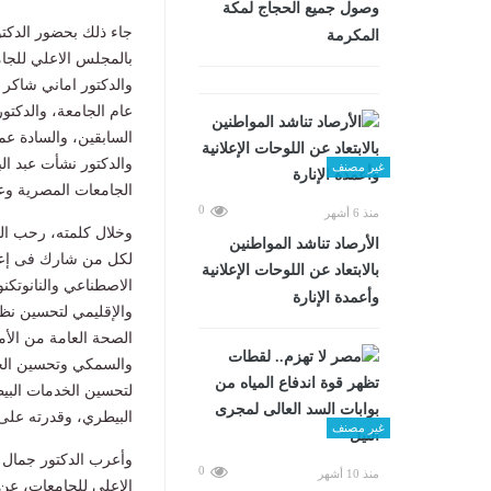
وصول جميع الحجاج لمكة
جاء ذلك بحضور الدكت
المكرمة
بالمجلس الاعلي للجام
والدكتور اماني شاكر 
عام الجامعة، والدكتو
السابقين، والسادة عم
والدكتور نشأت عبد ال
غير مصنف
الجامعات المصرية وع
0
منذ 6 أشهر
وخلال كلمته، رحب ال
الأرصاد تناشد المواطنين
لكل من شارك فى إعدا
بالابتعاد عن اللوحات الإعلانية
الاصطناعي والنانوتكن
وأعمدة الإنارة
والإقليمي لتحسين نظم
الصحة العامة من الأمر
والسمكي وتحسين الجود
لتحسين الخدمات البيط
البيطري، وقدرته على إ
غير مصنف
وأعرب الدكتور جمال 
0
منذ 10 أشهر
الاعلي للجامعات، عن 