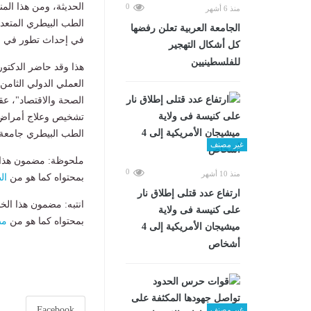
الحديثة، ومن هذا ال
0
منذ 6 أشهر
الطب البيطري المتعدد
الجامعة العربية تعلن رفضها
في إحداث تطور في مج
كل أشكال التهجير
للفلسطينيين
هذا وقد حاضر الدكتور
العملي الدولي الثامن
الصحة والاقتصاد"، عق
تشخيص وعلاج أمراض ال
الطب البيطري جامعة بن
غير مصنف
ملحوظة: مضمون هذا ا
0
منذ 10 أشهر
بمحتواه كما هو من
ال
ارتفاع عدد قتلى إطلاق نار
انتبه: مضمون هذا الخ
على كنيسة فى ولاية
بمحتواه كما هو من
مص
ميشيجان الأمريكية إلى 4
أشخاص
Facebook
غير مصنف