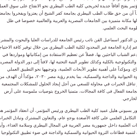
ؤتمر يفتح آفاقاً جديدة لخريجي كلية الطب البيطري نحو الانفتاح على سوق العم
ً أن من حق طلاب الطب البيطري بجامعة كفر الشيخ أن يعتزوا ويفخروا بجامعت
ها مكانة متميزة بين الجامعات المصرية والعربية والعالمية خصوصا في ظل
نظومة البحث العلمي.
الدكتور اسماعيل القن نائب رئيس الجامعة للدراسات العليا والبحوث والمشر
عم إدارة الجامعة غير المحدود لكلية الطب البيطري من خلال توفير كافة الاحتيا
ودعم الشباب الباحثين بها، فضلاً عن تعظيم الاستفادة من إمكانياتها ومواردها في
والتكنولوجية بالكلية وكذلك تطوير البنية التحتية لها، لافتاً إلى دور الدولة المصرية
اع، ومؤكداً على أهمية تطوير الأبحاث العلمية، وتوجيهها نحو التطبيق العملي
الملموس، لتنمية الثروة الحيوانية والداجنة والسمكية، بما يخدم رؤية مصر ٢٠٣٠، مؤكداً أن الهدف
 تناقل الخبرات في محاولة للسعي من أجل إيجاد الحلول للمشكلات المجتمعية
لجامعة الفعال فى كافة المجالات، متمنيا الخروج بتوصيات ملموسة على أرض
الخارجي.
ور بسيوني هليل عميد كلية الطب البيطري ورئيس المؤتمر، أن انعقاد المؤتمر هذ
لتكامل العلمي على كافة الأصعدة بوجهٍ عام، والتعاون المشترك وتبادل الخبرا
 العلمية داخل جمهورية مصر العربية في المجال البيطري وسلامة الغذاء، وأيض
تنمية قطاعات الثروة الحيوانية والسمكية والداجنة في ضوء تطبيق التكنولوجيا