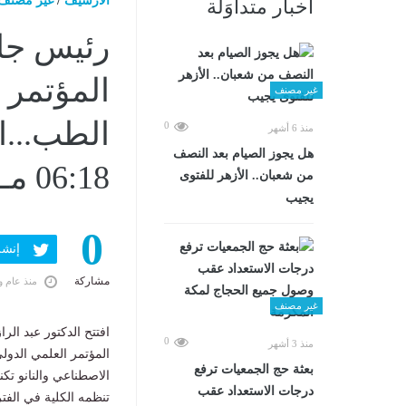
الارشيف
/
غير مصنف
أخبار متداوَلة
رئيس جام
المؤتمر ا
غير مصنف
0
منذ 6 أشهر
هل يجوز الصيام بعد النصف
06:18 مـ
من شعبان.. الأزهر للفتوى
يجيب
0
إنشر ف
مشاركة
منذ عام و
غير مصنف
0
منذ 3 أشهر
المؤتمر العلمي الدول
بعثة حج الجمعيات ترفع
الاصطناعي والنانو ت
درجات الاستعداد عقب
تنظمه الكلية في الفترة من 29 ابريل الى 