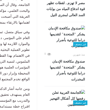
مصر لا تهزم.. لقطات تظهر
الجامعة، وقال أن الم
قوة اندفاع المياه من بوابات
والبحث العلمي، مؤكدا
السد العالى لمجرى النيل
العريقة التي أصبحت ل
اهتمامها بالارتقاء بم
وفي سياق متصل، ثمن 
العام علي المؤتمر، د
والموارد اللازمة لها 
غير مصنف
تطوير العملية البحثية 
0
منذ شهرين
في الاهتمام بهذا القط
صندوق مكافحة الإدمان
يشكر "المتحدة" لتقديمها
المؤتمرات العلمية هو
دراما للتوعية بأضرار
المحيطة وإبراز دور ا
الواقع تخدم المجتمع 
المخدرات
ومن جانبه أشار الدكت
العام يستهدف تحقيق ا
والتدريب مع المؤسسات
غير مصنف
اقتراح خطة مستدامة ل