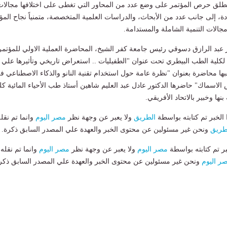
منطلق حرص المؤتمر على وضع عدد من المحاور التي تغطى على اختلافها مجالات
ة، إلى جانب عدد من الأبحاث، والدراسات العلمية المتخصصة، متمنياً نجاح المؤ
الات التنمية الشاملة والمستدامة.
 عبد الرازق دسوقي رئيس جامعة كفر الشيخ، المحاضرة العملية الاولي للمؤتمر
 لكلية الطب البيطري تحت عنوان "الطفيليات .. استعراض تاريخي وتأثيرها علي
بها محاضرة بعنوان "نظرة عامة حول استخدام تقنية النانو والذكاء الاصطناعي ف
اسماك" حاضرها الدكتور عادل عبد العليم شاهين أستاذ طب الأحياء المائية كل
ها وخبير بالاتحاد الأفريقي.
لخبر تم كتابته بواسطة
الطريق
ولا يعبر عن وجهة نظر
مصر اليوم
وانما تم نقل
طريق
ونحن غير مسئولين عن محتوى الخبر والعهدة علي المصدر السابق ذكرة.
بر تم كتابته بواسطة
مصر اليوم
ولا يعبر عن وجهة نظر
مصر اليوم
وانما تم نقله
ر اليوم
ونحن غير مسئولين عن محتوى الخبر والعهدة علي المصدر السابق ذكر