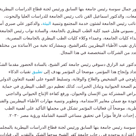
ور جمال سوسة رئيس جامعة بنها السابق ورئيس لجنة قطاع الدراسات البيطرية
عات، والدكتور اسماعيل القن نائب رئيس الجامعة للدراسات العليا والبحوث،
نائب رئيس الجامعة لشئون خدمة المجتمع وتنمية
البيئة
، والدكتور علي صبري أم
ر بسيوني هليل عميد كلية الطب البيطري بالجامعة، والسادة نواب رئيس الجامعة
داء كليات الجامعة، وعمداء وكلاء كليات الطب البيطري بالجامعات المصرية،
باري نقيب الأطباء البيطريين بكفرالشيخ، وبمشاركة نخبة من الأساتذة من مختل
دد من الشركات المتخصصة في هذا المجال.
دكتور عبد الرازق دسوقي رئيس جامعة كفر الشيخ، بالسادة الحضور مقدما الشك
د وإنجاح هذا المؤتمر، موضحا أن المؤتمر يهدف إلى
تطبيق
تقنيات الذكاء
ولوجي في التشخيص والعلاج والوقاية، وتسليط الضوء على أهمية التعاون الدولي
 الصحة الحيوانية وتبادل الخبرات، كذلك تعظيم دور الطب البيطري في حماية
اض المشتركة بين الإنسان والحيوان، ورفع كفاءة الإنتاج الحيواني والداجني
ة مع ضمان معايير الاستدامة، وتطوير وتنمية مهارات الأطباء البيطريين والفني
رية، موضحاً أن فعاليات المؤتمر تشكل في مجملها التأكيد على أهمية الطب
حداث فارقاً مؤثراً في تحقيق مساعي التنمية الشاملة ورؤية مصر ۲۰۳۰.
سوسة رئيس جامعة بنها السابق ورئيس لجنة قطاع الدراسات البيطرية بالمجل
إعتزازه بوجوده في رحاب جامعة كفر الشيخ موجها الشكر والتقدير إلى قيادات