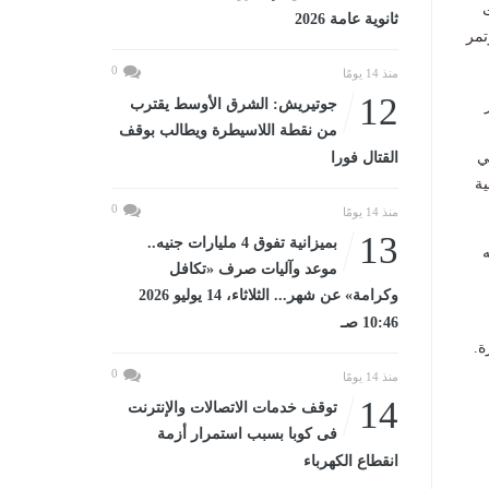
ثانوية عامة 2026
تمر
0
منذ 14 يومًا
12
جوتيريش: الشرق الأوسط يقترب
من نقطة اللاسيطرة ويطالب بوقف
ي
القتال فورا
ية
0
منذ 14 يومًا
13
بميزانية تفوق 4 مليارات جنيه..
ه
موعد وآليات صرف «تكافل
وكرامة» عن شهر... الثلاثاء، 14 يوليو 2026
10:46 صـ
ة.
0
منذ 14 يومًا
14
توقف خدمات الاتصالات والإنترنت
فى كوبا بسبب استمرار أزمة
انقطاع الكهرباء