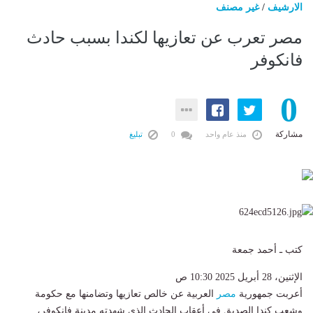
الارشيف
/
غير مصنف
مصر تعرب عن تعازيها لكندا بسبب حادث
فانكوفر
0
مشاركة
منذ عام واحد
0
تبليغ
كتب ـ أحمد جمعة
الإثنين، 28 أبريل 2025 10:30 ص
أعربت جمهورية
مصر
العربية عن خالص تعازيها وتضامنها مع حكومة
وشعب كندا الصديق في أعقاب الحادث الذي شهدته مدينة فانكوفر،