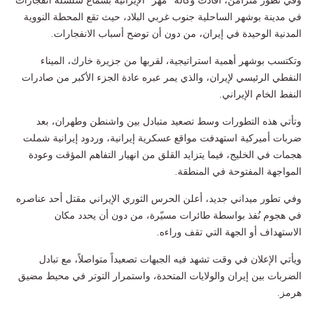
وفي تطور متزامن، أفادت وكالة "مهر" الإيرانية بسماع سلسلة انفجارات
في مدينة بوشهر الساحلية جنوب غربي البلاد، حيث تقع المحطة النووية
المدنية الوحيدة في إيران، من دون أن توضح أسباب الانفجارات.
وتكتسب بوشهر أهمية استراتيجية، لقربها من جزيرة خارك، الميناء
النفطي الرئيسي لإيران، والذي يمر عبره عادة الجزء الأكبر من صادرات
النفط الخام الإيراني.
وتأتي هذه التطورات وسط تصعيد متبادل بين واشنطن وطهران، بعد
ضربات أميركية استهدفت مواقع عسكرية إيرانية، وردود إيرانية شملت
هجمات في الخليج، فيما يتزايد القلق من انهيار التفاهم المؤقت وعودة
المواجهة المفتوحة في المنطقة.
وفي تطور ميداني جديد، أعلن الحرس الثوري الإيراني مقتل أحد عناصره
في هجوم نُفذ بواسطة طائرات مسيّرة، من دون أن يحدد مكان
الاستهداف أو الجهة التي تقف وراءه.
ويأتي الإعلان في وقت تشهد فيه الجبهات تصعيداً متواصلاً، مع تبادل
الضربات بين إيران والولايات المتحدة، واستمرار التوتر في محيط مضيق
هرمز.