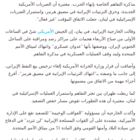
مذكرة التفاهم الخاصة بإنهاء الحرب، معتبرة أن الضربات الأمريكية
الجديدة، وخرق الترتيبات الإيرانية في مضيق هرمز، واستمرار الضربات
الإسرائيلية في لبنان، جعلت الاتفاق المؤقت "غير فعال".
وقالت الخارجية الإيرانية، في بيان، إن الجيش
الأمريكي
شنّ في الساعات
الأولى من صباح الأربعاء هجمات على مراكز رصد ومراقبة على الساحل
الجنوبي لإيران، ووصفتها بأنها "عدوان عسكري" وانتهاك لميثاق الأمم
المتحدة ولبند وقف العمليات العسكرية في مذكرة التفاهم.
وأضافت أن قرار وزارة الخزانة الأمريكية إلغاء ترخيص بيع النفط الإيراني،
إلى جانب ما وصفته بـ"انتهاك الترتيبات الإيرانية في مضيق هرمز"، أفرغ
أجزاء مهمة من الاتفاق من مضمونها.
كما ربطت طهران بين تعثر التفاهم واستمرار العمليات الإسرائيلية في
لبنان، معتبرة أن هذه التطورات تقوض مسار خفض التصعيد.
وأكدت الخارجية أن مسؤولية "العواقب الوخيمة" للتصعيد تقع على الإدارة
الأميركية، مشددة على أن القوات المسلحة الإيرانية "لن تتردد" في الدفاع
عن سيادة البلاد وأمنها القومي وفق المادة 51 من ميثاق الأمم المتحدة.