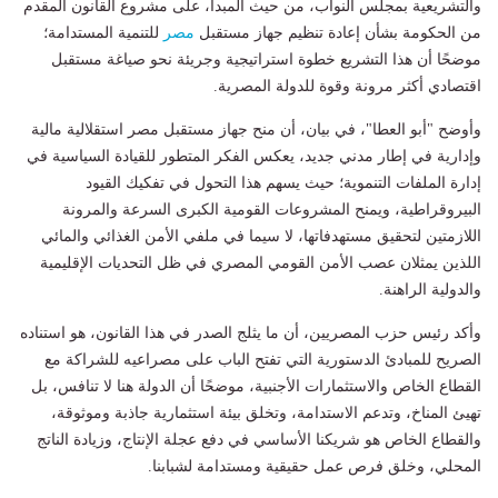
والتشريعية بمجلس النواب، من حيث المبدأ، على مشروع القانون المقدم
من الحكومة بشأن إعادة تنظيم جهاز مستقبل
مصر
للتنمية المستدامة؛
موضحًا أن هذا التشريع خطوة استراتيجية وجريئة نحو صياغة مستقبل
اقتصادي أكثر مرونة وقوة للدولة المصرية.
​وأوضح "أبو العطا"، في بيان، أن منح جهاز مستقبل مصر استقلالية مالية
وإدارية في إطار مدني جديد، يعكس الفكر المتطور للقيادة السياسية في
إدارة الملفات التنموية؛ حيث يسهم هذا التحول في تفكيك القيود
البيروقراطية، ويمنح المشروعات القومية الكبرى السرعة والمرونة
اللازمتين لتحقيق مستهدفاتها، لا سيما في ملفي الأمن الغذائي والمائي
اللذين يمثلان عصب الأمن القومي المصري في ظل التحديات الإقليمية
والدولية الراهنة.
​وأكد رئيس حزب المصريين، أن ما يثلج الصدر في هذا القانون، هو استناده
الصريح للمبادئ الدستورية التي تفتح الباب على مصراعيه للشراكة مع
القطاع الخاص والاستثمارات الأجنبية، موضحًا أن الدولة هنا لا تنافس، بل
تهيئ المناخ، وتدعم الاستدامة، وتخلق بيئة استثمارية جاذبة وموثوقة،
والقطاع الخاص هو شريكنا الأساسي في دفع عجلة الإنتاج، وزيادة الناتج
المحلي، وخلق فرص عمل حقيقية ومستدامة لشبابنا.