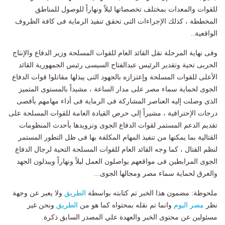
للقوات والمعدات بمختلف تخصصاتها ليلاً ونهاراً للوصول للمناطق
المخططة ، كذلك الإجراءات التى تحقق تنفيذ الرماية فى كافة الظروف
الواقعية..
وفى نهاية المرحلة نقل القائد العام للقوات المسلحة وزير الدفاع والإنتاج
الحربى تحية وتقدير الرئيس عبدالفتاح السيسى رئيس الجمهورية القائد
الأعلى للقوات المسلحة وإعتزازه بالجهود التى يبذلها مقاتلوا قوات الدفاع
الجوى لحماية سماء مصر على مدار الساعة ، مشيداً بالمستوى المتميز
الذى وصلت إليه العناصر المشاركة فى الرماية فى أداء مهامهم بأقصى
درجات الإحترافية ، مشيراً إلى حرص القيادة العامة للقوات المسلحة على
تقديم الدعم المستمر لقوات الدفاع الجوى وتزويدها بأحدث المنظومات
القتالية بما يمكنها من تنفيذ المهام المكلفة بها فى ظل التطور المستمر
لنظم القتال ، كما وجه القائد العام للقوات المسلحة التحية لرجال الدفاع
الجوى المرابطين فى مواقعهم يواصلون العمل ليلاً ونهاراً ويبذلون الجهد
والعرق لحماية سماء مصر ومجالها الجوى...
ملحوظة: مضمون هذا الخبر تم كتابته بواسطة
الطريق
ولا يعبر عن وجهة
نظر
مصر اليوم
وانما تم نقله بمحتواه كما هو من
الطريق
ونحن غير
مسئولين عن محتوى الخبر والعهدة علي المصدر السابق ذكرة.