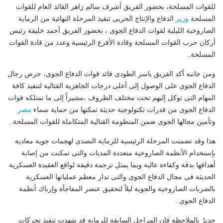
للقوات المسلحة، بحضور الفريق أشرف سالم زاهر القائد العام للقوات
المسلحة
وزير
الدفاع والإنتاج الحربى تنفيذ المرحلة النهائية من الرماية
الصاروخية الليلية لقوات الدفاع الجوى ، بحضور الفريق أحمد خليفة رئيس
أركان حرب القوات المسلحة وقادة الأفرع الرئيسية وعدد من قادة القوات
المسلحة..
ومن جانبه أكد الفريق ياسر الطودى قائد قوات الدفاع الجوى، حرص رجال
الدفاع الجوى على الوصول إلى أعلى درجات الجاهزية القتالية لتنفيذ كافة
المهام التى توكل إليهم تحت مختلف الظروف ،مشيراً إلى ما تمتلكه قوات
الدفاع الجوى من قدرات تكنولوجية حديثة تمكنها من حماية سماء
مصر
وتأمين مجالها الجوى ضمن المنظومة القتالية المتكاملة للقوات المسلحة..
هذا وقد تضمنت المرحلة الرئيسية للرماية التصدى لهجمات جوية معادية
بإستخدام الأنظمة الصاروخية متعددة المديات والتى تمكنت من إصابة
أهدافها بدقة وكفاءة عالية وبما يمثل ترجمة دقيقة لواقع العقيدة العسكرية
الحديثة فى مجال الدفاع الجوى والتى تدار معظم عملياتها العسكرية
بالضربات الصاروخية والجوية ليلاً لتحقيق عنصر المفاجأة وإرباك أنظمة
الدفاع الجوى..
جديرٌ بالملاحظة فإن المراحل السابقة للرماية قد شهدت تنفيذ تحركات