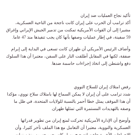
تأكيد نجاح العمليات ضد إيران
أكد ترامب أن الحرب على إيران كانت ناجحة من الناحية العسكرية،
مشيرا إلى أن القوات الأمريكية تمكنت من تدمير الجيش الإيراني وإغراق
59 سفينة، في إطار عمليات وصفها بأنها كان يجب تنفيذها منذ 47 عاما.
وأضاف الرئيس الأمريكي أن طهران كانت تسعى في البداية إلى إبرام
صفقة، لكنها في المقابل أطلقت النار على السفن، معتبرا أن هذا السلوك
دفع واشنطن إلى اتخاذ إجراءات حاسمة ضدها.
رفض امتلاك إيران للسلاح النووي
شدد ترامب على أن إيران لا يمكن السماح لها بامتلاك سلاح نووي، مؤكدا
أن هذا الموقف يمثل خطا أحمر بالنسبة للولايات المتحدة، في ظل ما
وصفه بالتهديدات المستمرة التي تمثلها طهران.
وأوضح أن الإدارة الأمريكية تحركت لمنع إيران من تطوير قدراتها
العسكرية والنووية، معتبرا أن التعامل مع هذا الملف تأخر كثيرا، وأن
الإجراءات الأخيرة جاءت لتصحيح مسار كان يجب حسمه منذ سنوات