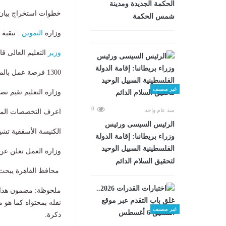
الحكمة الجديدة ومدينة
خطوات استخراج بيان الن
شمس الحكمة
وزارة
التموين
: تنقية 
وزير
التعليم العالى قا
1300 فرصة عمل بالمنطقة الاقتصادية بالسويس.. برواتب تصل إلى 18 ألف جنيه
غير مصنف
وزارة التعليم تقيم ت
0
منذ عام واحد
اعرف التخصصات المطلوبة فى
الرئيس السيسى ورئيس
الكنيسة الأسقفية تشي
وزراء بريطانىا: إقامة الدولة
الفلسطينية السبيل الوحيد
وزارة العمل تعلن عن وظائف ل
لتحقيق السلام الدائم
​محافظ القاهرة يبحث 
ملحوظة: مضمون هذا ا
نقله بمحتواه كما هو 
غير مصنف
ذكرة.