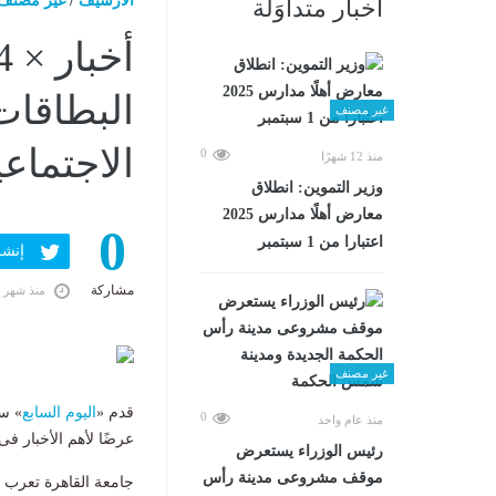
الارشيف
/
غير مصنف
أخبار متداوَلة
البطاقات
غير مصنف
الاجتماعي
0
منذ 12 شهرًا
وزير التموين: انطلاق
معارض أهلًا مدارس 2025
0
اعتبارا من 1 سبتمبر
إنشر ف
مشاركة
منذ شهر 
غير مصنف
قدم «
اليوم السابع
0
منذ عام واحد
عرضًا لأهم الأخبار فى 24 ساعة، وأبرزها حالة الطقس اليوم وعدد من الأحداث المهمة كالت
رئيس الوزراء يستعرض
موقف مشروعى مدينة رأس
جامعة القاهرة تعرب ع