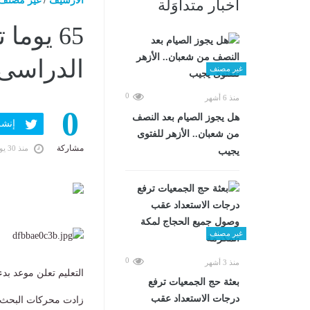
الارشيف
/
غير مصنف
أخبار متداوَلة
65 يوم
الدراسى الجديد 2027
غير مصنف
0
منذ 6 أشهر
0
هل يجوز الصيام بعد النصف
إنشر ف
من شعبان.. الأزهر للفتوى
مشاركة
منذ 30 يومًا
يجيب
غير مصنف
0
منذ 3 أشهر
التعليم تعلن موعد بدء ال
بعثة حج الجمعيات ترفع
درجات الاستعداد عقب
زادت محركات البحث خ