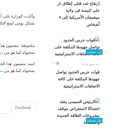
ارتفاع عدد قتلى إطلاق نار
على كنيسة فى ولاية
وأكدت الوزارة على أن
ميشيجان الأمريكية إلى 4
بشكل يومى لمنع الت
أشخاص
ملحوظة: مضمون هذا ا
غير مصنف
بمحتواه كما هو من
دو
0
انتبه: مضمون هذا الخ
منذ شهر واحد
بمحتواه كما هو من
مص
قوات حرس الحدود تواصل
جهودها المكثفة على كافة
الاتجاهات الاستراتيجية
Facebook
غير مصنف