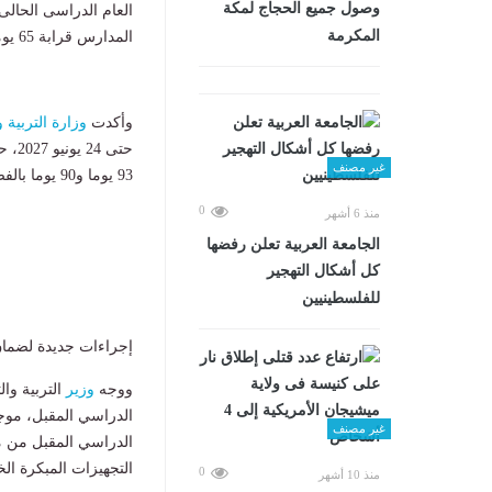
وصول جميع الحجاج لمكة
العام الدراسى الحالى
المكرمة
المدارس قرابة 65 يوما عن انطلاق العام الدراسى الجديد 2027.
وأكدت
وزارة التربية و
غير مصنف
93 يوما و90 يوما بالفصل الدراسي الثاني 2027، بإجمالي 39 أسبوعا دراسياً.
0
منذ 6 أشهر
الجامعة العربية تعلن رفضها
كل أشكال التهجير
للفلسطينيين
إجراءات جديدة لضمان
ووجه
وزير
التربية وال
الدراسي المقبل، موجه
غير مصنف
الدراسي المقبل من مخا
التجهيزات المبكرة الخ
0
منذ 10 أشهر