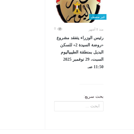
غير مصنف
0
منذ 8 أشهر
رئيس الوزراء يتفقد مشروع
«روضة السيدة 2» للسكن
البديل بمنطقة الطيبياليوم
السبت، 29 نوفمبر 2025
11:50 صـ
بحث سريع: