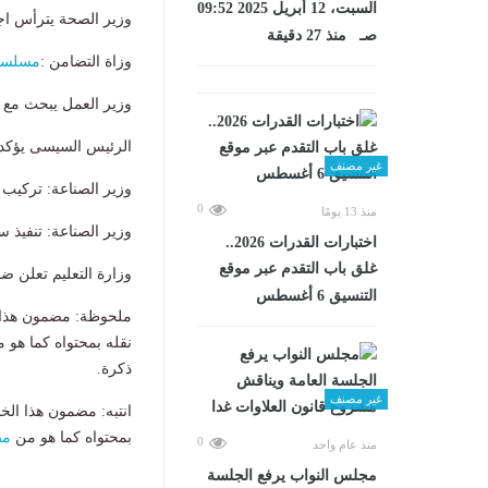
السبت، 12 أبريل 2025 09:52
وزير الصحة يترأس اجت
صـ منذ 27 دقيقة
وزاة التضامن :
مسلس
وزير العمل يبحث مع 
الرئيس السيسى يؤكد 
غير مصنف
وزير الصناعة: تركيب محطات
0
منذ 13 يومًا
وزير الصناعة: تنفيذ
اختبارات القدرات 2026..
غلق باب التقدم عبر موقع
وزارة التعليم تعلن ض
التنسيق 6 أغسطس
ملحوظة: مضمون هذا ا
نقله بمحتواه كما هو 
ذكرة.
غير مصنف
انتبه: مضمون هذا الخ
بمحتواه كما هو من
مص
0
منذ عام واحد
مجلس النواب يرفع الجلسة