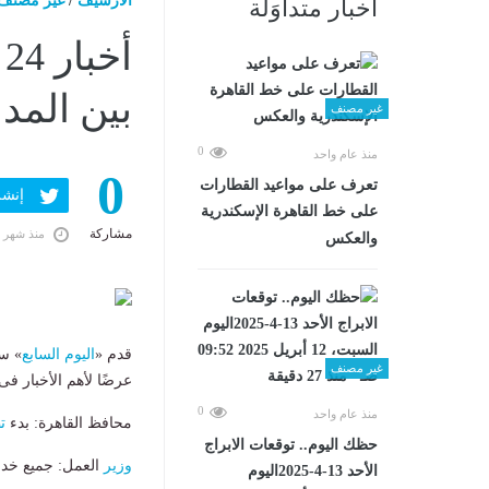
الارشيف
/
غير مصنف
أخبار متداوَلة
أ
بين المد
غير مصنف
0
منذ عام واحد
0
تعرف على مواعيد القطارات
إنشر ف
على خط القاهرة الإسكندرية
مشاركة
منذ شهر 
والعكس
قدم «
اليوم السابع
غير مصنف
عرضًا لأهم الأخبار فى 24 ساعة، وأبرزها حالة الطقس اليوم وعدد من الأحداث المهمة كالت
0
منذ عام واحد
​محافظ القاهرة: بدء
ت
حظك اليوم.. توقعات الابراج
وزير
العمل: جميع خدم
الأحد 13-4-2025اليوم