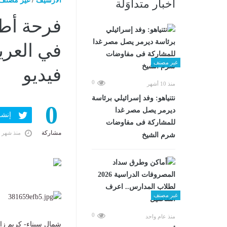
الارشيف
/
غير مصنف
أخبار متداوَلة
فرحة أطف
في العري
غير مصنف
فيديو
0
منذ 10 أشهر
نتنياهو: وفد إسرائيلي برئاسة
0
ديرمر يصل مصر غدا
إنشر ف
للمشاركة فى مفاوضات
مشاركة
منذ شهر 
شرم الشيخ
غير مصنف
0
منذ عام واحد
شمال سيناء- كريم زاي