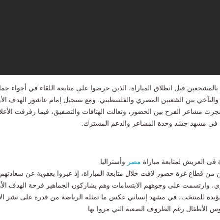
بالمشجعين قبل انطلاق المباراة، الذين حرصوا على متابعة اللقاء في أجواء جما
لتآخي بين الشعبين المصري والفلسطيني. ومع تسجيل إمام عاشور الهدف الأ
جرت مشاعر الفرح بين الحضور، وتعالت الهتافات والتصفيق، فيما رفرفت الأعلا
 في مشهد جسّد وحدة المشاعر والدعم المشترك.
 فى العريش لمتابعة مباراة
مصر
وأستراليا
ن من قطاع غزة حضور لافت خلال متابعة المباراة، إذ عبروا بعفوية عن سعادتهم
ي، وارتسمت على وجوههم الابتسامات وهم يشاركون الجماهير فرحة الهدف الأو
لمؤيدة للمنتخب، في مشهد إنساني عكس ما تمثله الرياضة من قدرة على نشر ال
وس الأطفال رغم الظروف الصعبة التي مروا بها.