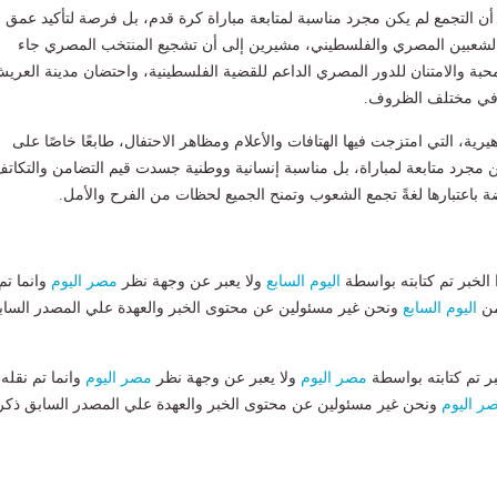
ن التجمع لم يكن مجرد مناسبة لمتابعة مباراة كرة قدم، بل فرصة لتأكيد عمق
ن الشعبين المصري والفلسطيني، مشيرين إلى أن تشجيع المنتخب المصري جاء
محبة والامتنان للدور المصري الداعم للقضية الفلسطينية، واحتضان مدينة العري
 في مختلف الظروف.
رية، التي امتزجت فيها الهتافات والأعلام ومظاهر الاحتفال، طابعًا خاصًا على
 مجرد متابعة لمباراة، بل مناسبة إنسانية ووطنية جسدت قيم التضامن والتكاتف
باعتبارها لغةً تجمع الشعوب وتمنح الجميع لحظات من الفرح والأمل.
لخبر تم كتابته بواسطة
اليوم السابع
ولا يعبر عن وجهة نظر
مصر اليوم
وانما تم
من
اليوم السابع
ونحن غير مسئولين عن محتوى الخبر والعهدة علي المصدر الساب
بر تم كتابته بواسطة
مصر اليوم
ولا يعبر عن وجهة نظر
مصر اليوم
وانما تم نقله
ر اليوم
ونحن غير مسئولين عن محتوى الخبر والعهدة علي المصدر السابق ذكر