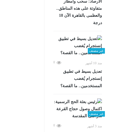
الأرصاد: سحب وأمطار
متفاوتة على هذه المناطق..
والعظمى بالقاهرة الآن 18
درجة
غير مصنف
0
منذ 10 أشهر
تعديل بسيط في تطبيق
إنستجرام يُغضب
المستخدمين.. ما القصة؟
غير مصنف
0
منذ 3 أشهر