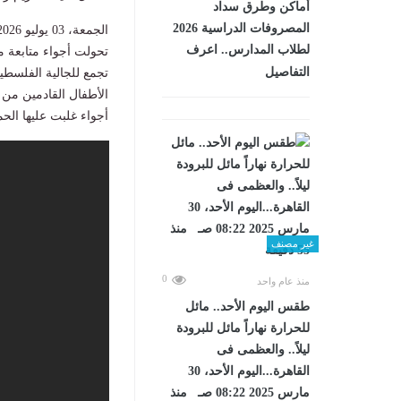
أماكن وطرق سداد
المصروفات الدراسية 2026
الجمعة، 03 يوليو 2026 09:59 م
لطلاب المدارس.. اعرف
تحولت أجواء متابعة م
التفاصيل
تجمع للجالية الفلسطي
الأطفال القادمين من
أجواء غلبت عليها الح
غير مصنف
0
منذ عام واحد
طقس اليوم الأحد.. مائل
للحرارة نهاراً مائل للبرودة
ليلاً.. والعظمى فى
القاهرة...اليوم الأحد، 30
مارس 2025 08:22 صـ منذ