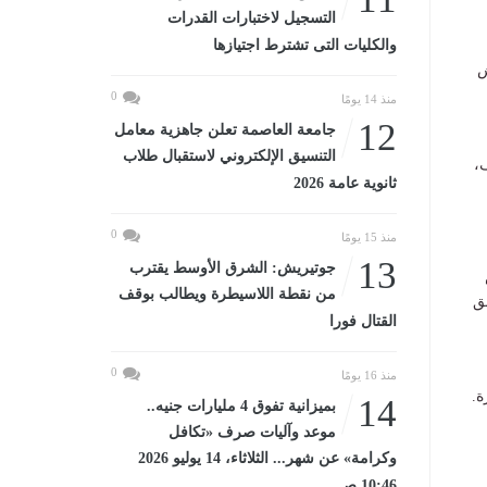
التسجيل لاختبارات القدرات
والكليات التى تشترط اجتيازها
ش
0
منذ 14 يومًا
12
جامعة العاصمة تعلن جاهزية معامل
التنسيق الإلكتروني لاستقبال طلاب
،
ثانوية عامة 2026
0
منذ 15 يومًا
13
جوتيريش: الشرق الأوسط يقترب
من نقطة اللاسيطرة ويطالب بوقف
ق
القتال فورا
0
منذ 16 يومًا
ة.
14
بميزانية تفوق 4 مليارات جنيه..
موعد وآليات صرف «تكافل
وكرامة» عن شهر... الثلاثاء، 14 يوليو 2026
10:46 صـ