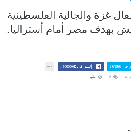
ال غزة والجالية الفلسطينية
ش بهدف مصر أمام أستراليا..
ى Twitter
إنشر فى Facebook
واحد
0
تبليغ
د