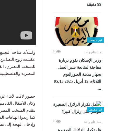
55 دقيقة
غير مصنف
0
منذ عام واحد
وامتلأت ساحة التجمع 
عكست روح التضامن وا
وزير الإسكان يقوم بزيارة
للمنتخب المصري، انف
مفاجئة لمتابعة سير العمل
المصرية والفلسطينية
بجهاز مدينة العبوراليوم
الثلاثاء، 15 أبريل 2025 05:15
مـ
حضور لافت لأبناء غزة
وكان للأطفال القادمي
غير مصنف
بتقدم المنتخب المصر
كما رددوا الهتافات ا
0
منذ عام واحد
وإدخال البهجة إلى نف
هل تكرار الزلازل الصغيرة