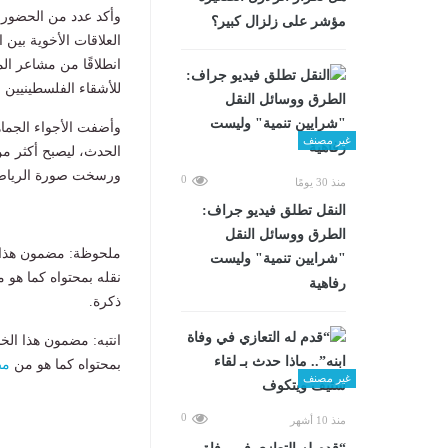
وأكد عدد من الحضور أ
مؤشر على زلزال كبير؟
العلاقات الأخوية بي
انطلاقًا من مشاعر ال
للأشقاء الفلسطينيين
وأضفت الأجواء الجماهي
غير مصنف
الحدث، ليصبح أكثر من
ورسخت صورة الرياضة 
0
منذ 30 يومًا
​النقل تطلق فيديو جراف:
الطرق ووسائل النقل
ملحوظة: مضمون هذا ا
"شرايين تنمية" وليست
نقله بمحتواه كما هو 
رفاهية
ذكرة.
انتبه: مضمون هذا الخ
بمحتواه كما هو من
مص
غير مصنف
0
منذ 10 أشهر