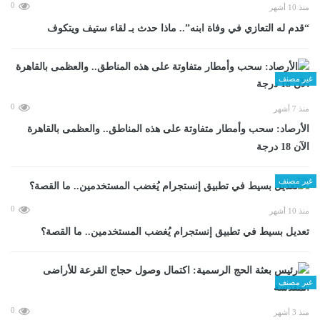
0
منذ 10 أشهر
“قدم له التعازي في وفاة ابنه”.. ماذا حدث بـ لقاء ستيف ويتكوف
غير مصنف
0
منذ 7 أشهر
الأرصاد: سحب وأمطار متفاوتة على هذه المناطق.. والعظمى بالقاهرة
الآن 18 درجة
غير مصنف
0
منذ 10 أشهر
تعديل بسيط في تطبيق إنستجرام يُغضب المستخدمين.. ما القصة؟
غير مصنف
0
منذ 3 أشهر