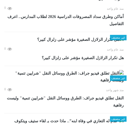
0
منذ عام واحد
أماكن وطرق سداد المصروفات الدراسية 2026 لطلاب المدارس.. اعرف
التفاصيل
غير مصنف
0
منذ عام واحد
هل تكرار الزلازل الصغيرة مؤشر على زلزال كبير؟
غير مصنف
0
منذ شهر واحد
​النقل تطلق فيديو جراف: الطرق ووسائل النقل "شرايين تنمية" وليست
رفاهية
غير مصنف