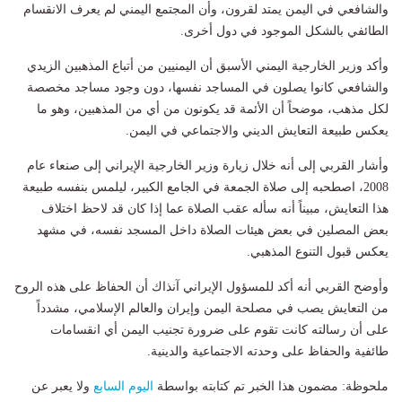
والشافعي في اليمن يمتد لقرون، وأن المجتمع اليمني لم يعرف الانقسام
الطائفي بالشكل الموجود في دول أخرى.
وأكد وزير الخارجية اليمني الأسبق أن اليمنيين من أتباع المذهبين الزيدي
والشافعي كانوا يصلون في المساجد نفسها، دون وجود مساجد مخصصة
لكل مذهب، موضحاً أن الأئمة قد يكونون من أي من المذهبين، وهو ما
يعكس طبيعة التعايش الديني والاجتماعي في اليمن.
وأشار القربي إلى أنه خلال زيارة وزير الخارجية الإيراني إلى صنعاء عام
2008، اصطحبه إلى صلاة الجمعة في الجامع الكبير، ليلمس بنفسه طبيعة
هذا التعايش، مبيناً أنه سأله عقب الصلاة عما إذا كان قد لاحظ اختلاف
بعض المصلين في بعض هيئات الصلاة داخل المسجد نفسه، في مشهد
يعكس قبول التنوع المذهبي.
وأوضح القربي أنه أكد للمسؤول الإيراني آنذاك أن الحفاظ على هذه الروح
من التعايش يصب في مصلحة اليمن وإيران والعالم الإسلامي، مشدداً
على أن رسالته كانت تقوم على ضرورة تجنيب اليمن أي انقسامات
طائفية والحفاظ على وحدته الاجتماعية والدينية.
ملحوظة: مضمون هذا الخبر تم كتابته بواسطة
اليوم السابع
ولا يعبر عن