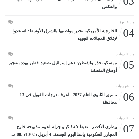
03
والعكس
0
منذ 18 يومًا
04
الخارجية الأمريكية تحذر مواطنيها بالشرق الأوسط: استعدوا
لإغلاق المجالات الجوية
0
منذ عام واحد
05
موسكو تحذر واشنطن: دعم إسرائيل تصعيد خطير يهدد بتفجير
أوضاع المنطقة
0
منذ شهر واحد
06
تنسيق الثانوى العام 2027.. اعرف درجات القبول في 13
محافظة
0
منذ عام واحد
07
بيطرى الأقصر.. ضبط ١٨٥ كيلو جرام لحوم مذبوحة خارج
المجازر الحكومية بإسنااليوم الجمعة، 4 أبريل 2025 08:54 مـ