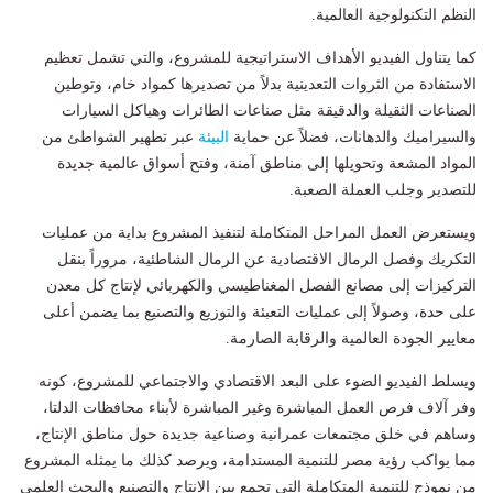
النظم التكنولوجية العالمية.
كما يتناول الفيديو الأهداف الاستراتيجية للمشروع، والتي تشمل تعظيم
الاستفادة من الثروات التعدينية بدلاً من تصديرها كمواد خام، وتوطين
الصناعات الثقيلة والدقيقة مثل صناعات الطائرات وهياكل السيارات
والسيراميك والدهانات، فضلاً عن حماية
البيئة
عبر تطهير الشواطئ من
المواد المشعة وتحويلها إلى مناطق آمنة، وفتح أسواق عالمية جديدة
للتصدير وجلب العملة الصعبة.
ويستعرض العمل المراحل المتكاملة لتنفيذ المشروع بداية من عمليات
التكريك وفصل الرمال الاقتصادية عن الرمال الشاطئية، مروراً بنقل
التركيزات إلى مصانع الفصل المغناطيسي والكهربائي لإنتاج كل معدن
على حدة، وصولاً إلى عمليات التعبئة والتوزيع والتصنيع بما يضمن أعلى
معايير الجودة العالمية والرقابة الصارمة.
ويسلط الفيديو الضوء على البعد الاقتصادي والاجتماعي للمشروع، كونه
وفر آلاف فرص العمل المباشرة وغير المباشرة لأبناء محافظات الدلتا،
وساهم في خلق مجتمعات عمرانية وصناعية جديدة حول مناطق الإنتاج،
مما يواكب رؤية مصر للتنمية المستدامة، ويرصد كذلك ما يمثله المشروع
من نموذج للتنمية المتكاملة التي تجمع بين الإنتاج والتصنيع والبحث العلمي