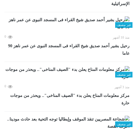
الإسرائيلية
غير مصنف
0
منذ 10 أشهر
رحيل بشير أحمد صديق شيخ القراء فى المسجد النبوى عن عمر ناهز 90
عاما
غير مصنف
0
منذ 3 أشهر
مركز معلومات المناخ يعلن بدء "الصيف المناخى".. ويحذر من موجات
حارة
غير مصنف