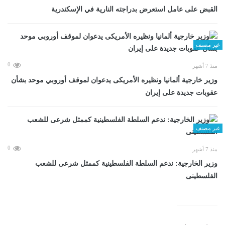
القبض على عامل استعرض بدراجته النارية في الإسكندرية
غير مصنف
0
منذ 7 أشهر
وزير خارجية ألمانيا ونظيره الأمريكى يدعوان لموقف أوروبي موحد بشأن
عقوبات جديدة على إيران
غير مصنف
0
منذ 7 أشهر
وزير الخارجية: ندعم السلطة الفلسطينية كممثل شرعى للشعب
الفلسطينى