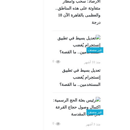
الأرصاد: سحب وأمطار
متفاوتة على هذه المناطق..
والعظمى بالقاهرة الآن 18
درجة
غير مصنف
0
منذ 10 أشهر
تعديل بسيط في تطبيق
إنستجرام يُغضب
المستخدمين.. ما القصة؟
غير مصنف
0
منذ 3 أشهر