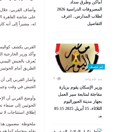
أماكن وطرق سداد
المصروفات الدراسية 2026
وأضاف القربي، خلال 
لطلاب المدارس.. اعرف
على شاشة القاهرة الإخ
التفاصيل
له، مشيراً إلى أنه ك
القربي يكشف كواليس 
وأكد وزير الخارجية ال
يُعرف بالجيش اليمني، 
غير مصنف
الطريق أمام الحوثيين
0
منذ عام واحد
وأشار القربي إلى أن
الجيش في وقت وجيز، 
وزير الإسكان يقوم بزيارة
مفاجئة لمتابعة سير العمل
وأوضح القربي أن الإج
بجهاز مدينة العبوراليوم
الحوثيين إلى صنعاء تح
الثلاثاء، 15 أبريل 2025 05:15
إطلاق استنتاجات لا تس
مـ
ملحوظة: مضمون هذا ا
نقله بمحتواه كما هو 