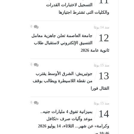
التسجيل لاختبارات القدرات
والكليات التى تشترط اجتيازها
0
منذ 14 يومًا
12
جامعة العاصمة تعلن جاهزية معامل
التنسيق الإلكتروني لاستقبال طلاب
ثانوية عامة 2026
0
منذ 15 يومًا
13
جوتيريش: الشرق الأوسط يقترب
من نقطة اللاسيطرة ويطالب بوقف
القتال فورا
0
منذ 15 يومًا
14
بميزانية تفوق 4 مليارات جنيه..
موعد وآليات صرف «تكافل
وكرامة» عن شهر... الثلاثاء، 14 يوليو 2026
10:46 صـ