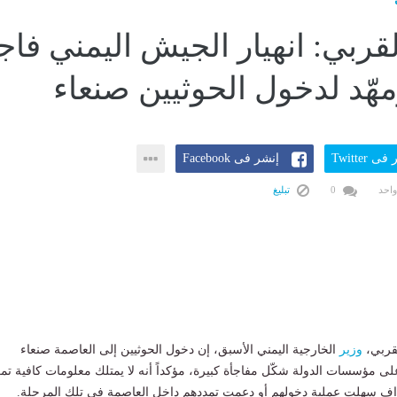
لقربي: انهيار الجيش اليمني فاج
مهّد لدخول الحوثيين صنعاء
ى Twitter
إنشر فى Facebook
واحد
0
تبليغ
لقربي،
وزير
الخارجية اليمني الأسبق، إن دخول الحوثيين إلى العاصمة صنعاء
 مؤسسات الدولة شكّل مفاجأة كبيرة، مؤكداً أنه لا يمتلك معلومات كافية تم
ف سهلت عملية دخولهم أو دعمت تمددهم داخل العاصمة في تلك المرحلة.