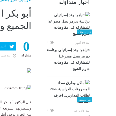
الارشيف
/
غير مصنف
أخبار متداوَلة
أبو بكر ا
الجميع و
غير مصنف
0
0
منذ 10 أشهر
إنشر ف
نتنياهو: وفد إسرائيلي برئاسة
مشاركة
منذ شهر 
ديرمر يصل مصر غدا
للمشاركة فى مفاوضات
شرم الشيخ
غير مصنف
قال الدكتور أبو بكر ا
وسيطرتهم السريعة على
0
منذ عام واحد
من الجزم بوجود أطرا