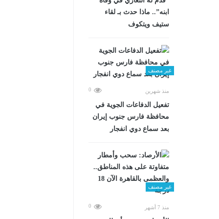
“قدم له التعازي في وفاة
ابنه”.. ماذا حدث بـ لقاء
ستيف ويتكوف
غير مصنف
0
منذ شهرين
تفعيل الدفاعات الجوية في
محافظة فارس جنوب إيران
بعد سماع دوي انفجار
غير مصنف
0
منذ 7 أشهر