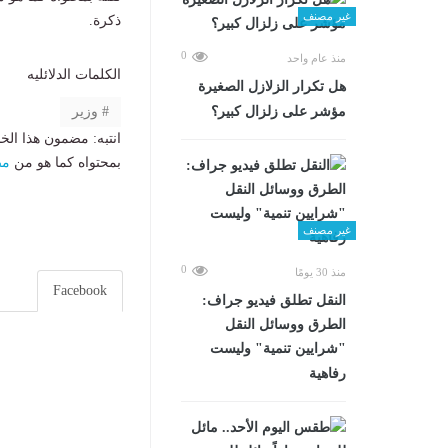
غير مصنف
ذكرة.
0
منذ عام واحد
الكلمات الدلائليه
هل تكرار الزلازل الصغيرة
وزير
مؤشر على زلزال كبير؟
انتبه: مضمون هذا الخ
بمحتواه كما هو من
مص
غير مصنف
0
منذ 30 يومًا
Facebook
​النقل تطلق فيديو جراف:
الطرق ووسائل النقل
"شرايين تنمية" وليست
رفاهية