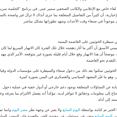
لقاء خاص مع الإعلامي والكاتب الصحفي سمير عمر، في برنامج "الجلسة سرية
بارية، أن كثيراً من التفاصيل المتعلقة بما جرى آنذاك لا تزال غير واضحة بالنس
ان موجوداً في صنعاء وقت الأحداث وشهد تطوراتها بشكل مباشر.
سيطرة الحوثيين على العاصمة اليمنية
يمني الأسبق أن أكثر ما أثار دهشته خلال تلك الفترة كان الانهيار السريع لما كان
موضحاً أن هذا الانهيار وقع خلال أيام قليلة بصورة غير متوقعة، الأمر الذي مهد
 للتقدم نحو العاصمة.
 الحوثيين تمكنوا بعد ذلك من دخول صنعاء والسيطرة على مؤسسات الدولة وقياد
وهو ما غيّر المشهد السياسي والعسكري في اليمن بصورة كبيرة.
ابة عن التساؤلات المتعلقة بوجود دعم خارجي أو أدوار خفية في عملية دخول
تاج إلى معلومات وحقائق لا تتوافر لديه، مؤكداً أنه يفضل الالتزام بما يعرفه وع
تند إلى أدلة.
لخبر تم كتابته بواسطة
اليوم السابع
ولا يعبر عن وجهة نظر
مصر اليوم
وانما تم
من
اليوم السابع
ونحن غير مسئولين عن محتوى الخبر والعهدة علي المصدر الساب