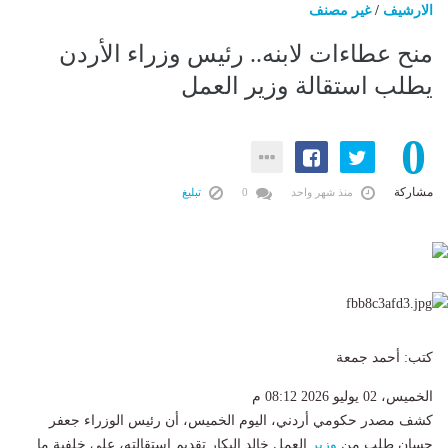
الارشيف
/
غير مصنف
منح عطاءات لابنه.. رئيس وزراء الأردن
يطلب استقالة وزير العمل
0
مشاركة
منذ شهر واحد
0
تبليغ
كتب: أحمد جمعة
الخميس، 02 يوليو 2026 08:12 م
كشف مصدر حكومي أردني، اليوم الخميس، أن رئيس الوزراء جعفر
حسان طلب من
وزير
العمل خالد البكار تقديم استقالته، على خلفية ما