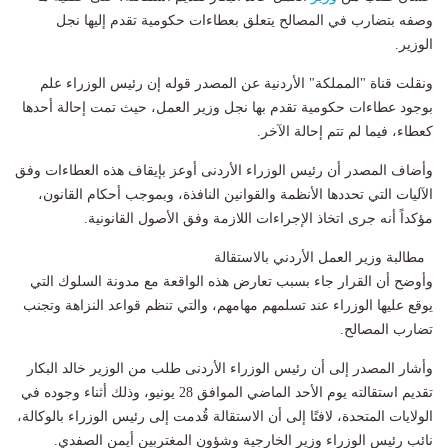
وصفه بتضارب في المصالح يتعلق بعطاءات حكومية تقدم إليها نجل
الوزير.
ونقلت قناة "المملكة" الأردنية عن المصدر قوله إن رئيس الوزراء علم
بوجود عطاءات حكومية تقدم بها نجل وزير العمل، حيث تمت إحالة أحدها
كعطاء، فيما لم تتم إحالة الآخر.
وأضاف المصدر أن رئيس الوزراء الأردنى أوعز بإيقاف هذه العطاءات وفق
الآليات التي تحددها الأنظمة والقوانين النافذة، وبموجب أحكام القانون،
مؤكداً أنه جرى اتخاذ الإجراءات اللازمة وفق الأصول القانونية.
مطالبة وزير العمل الأردني بالاستقالة
وأوضح أن القرار جاء بسبب تعارض هذه الواقعة مع مدونة السلوك التي
يوقع عليها الوزراء عند تسلمهم مهامهم، والتي تنظم قواعد النزاهة وتجنب
تضارب المصالح.
وأشار المصدر إلى أن رئيس الوزراء الأردنى طلب من الوزير خالد البكار
تقديم استقالته يوم الأحد الماضي الموافق 28 يونيو، وذلك أثناء وجوده في
الولايات المتحدة، لافتًا إلى أن الاستقالة قُدمت إلى رئيس الوزراء بالوكالة،
نائب رئيس الوزراء وزير الخارجية وشؤون المغتربين أيمن الصفدي.