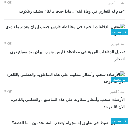
0
منذ 10 أشهر
“قدم له التعازي في وفاة ابنه”.. ماذا حدث بـ لقاء ستيف ويتكوف
غير مصنف
0
منذ شهرين
تفعيل الدفاعات الجوية في محافظة فارس جنوب إيران بعد سماع دوي
انفجار
غير مصنف
0
منذ 7 أشهر
الأرصاد: سحب وأمطار متفاوتة على هذه المناطق.. والعظمى بالقاهرة
الآن 18 درجة
غير مصنف