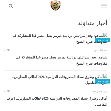
إذهب
الى
المحتوى
أخبار متداوَلة
الرئيسية
غير مصنف
0
منذ 10 أشهر
نتنياهو: وفد إسرائيلي برئاسة ديرمر يصل مصر غدا للمشاركة فى
مفاوضات شرم الشيخ
غير مصنف
0
منذ عام واحد
أماكن وطرق سداد المصروفات الدراسية 2026 لطلاب المدارس.. اعرف
التفاصيل