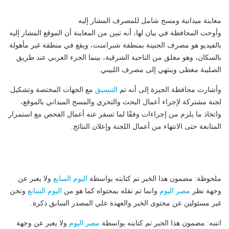
معاينة ميدانية ومسح شامل للمصرف المشار إليه
وأوحت المحافظة في بيان لها، أنه تبين من المعاينة أن الموقع المشار إليه
بالفيديو هو مصرف الجنينة بمنطقة شبرامنت، ويقع في منطقة غير مأهولة
بالسكان، وهو مغلق من الناحية الشرقية، بينما الجزء الغربي عند طريق
الصليبة مغطى وينتهي إلى مصرف اللبيني.
وأشارت محافظة الجيزة إلى أنه تم
التنسيق
مع الجهات المختصة وتشكيل
لجنة مشتركة لإجراء أعمال البحث والتحري والمسح الميداني بالموقع،
واتخاذ ما يلزم من إجراءات وفقًا لما تسفر عنه أعمال الفحص مع استمرار
المتابعة حتى الانتهاء من أعمال اللجنة وإعلان النتائج.
ملحوظة: مضمون هذا الخبر تم كتابته بواسطة
اليوم السابع
ولا يعبر عن
وجهة نظر
مصر اليوم
وانما تم نقله بمحتواه كما هو من
اليوم السابع
ونحن
غير مسئولين عن محتوى الخبر والعهدة علي المصدر السابق ذكرة.
انتبه: مضمون هذا الخبر تم كتابته بواسطة
مصر اليوم
ولا يعبر عن وجهة