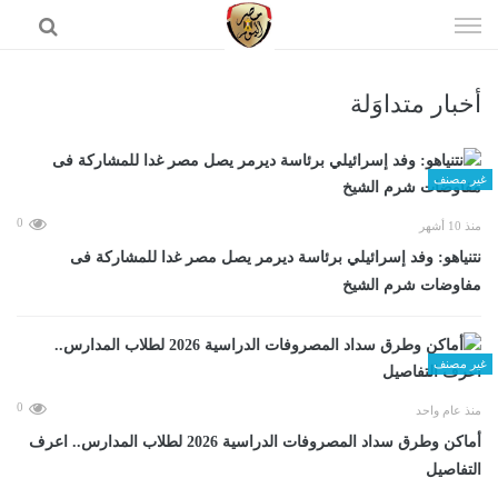
إذهب
الى
المحتوى
أخبار متداوَلة
الرئيسية
غير مصنف
0
منذ 10 أشهر
نتنياهو: وفد إسرائيلي برئاسة ديرمر يصل مصر غدا للمشاركة فى
مفاوضات شرم الشيخ
غير مصنف
0
منذ عام واحد
أماكن وطرق سداد المصروفات الدراسية 2026 لطلاب المدارس.. اعرف
التفاصيل