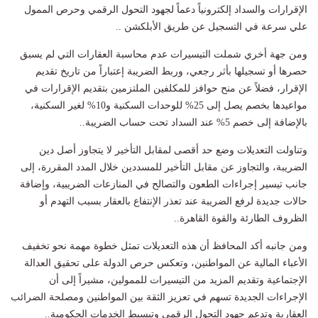
الإقرارات والسداد إلكترونياً دعماً لجهود التحول الرقمي وحرص الممول
علي سرعة في التسجيل عن طريق الأبلكشن ..
ومن جهة أخري شملت التيسيرات عدم محاسبة العقارات التي لم يسبق
حصرها أو تسجيلها بأثر رجعي، وربط الضريبة إعتباراً من تاريخ تقديم
الإقرار، فضلاً عن منح حوافز للمكلفين الملتزمين بتقديم الإقرارات في
مواعيدها بخصم يصل إلى 25% للوحدات السكنية و10% لغير السكنية،
بالإضافة إلى خصم 5% عند السداد تحت حساب الضريبة..
وتناولت التعديلات وضع حد أقصى لمقابل التأخير لا يتجاوز أصل دين
الضريبة، والتجاوز عن مقابل التأخير للمسددين خلال المدد المقررة، إلى
جانب تيسير إجراءات الطعون والتصالح في المنازعات الضريبية، وإضافة
حالات جديدة لرفع الضريبة عند تعذر الإنتفاع بالعقار بسبب التهدم أو
الظروف الطارئة والقوة القاهرة..
ومن جانبه أكد المحافظ أن هذه التعديلات تمثل خطوة مهمة نحو تخفيف
الأعباء المالية عن المواطنين، وتعكس حرص الدولة على تحقيق العدالة
الإجتماعية وتقديم المزيد من التيسيرات للممولين، مشيراً إلى أن
الإجراءات الجديدة تسهم في تعزيز الثقة بين المواطنين ومصلحة الضرائب
العقارية وتدعم جهود التحول الرقمي وتبسيط الخدمات الحكومية..