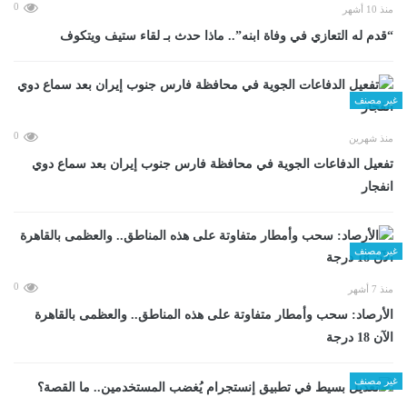
0
منذ 10 أشهر
“قدم له التعازي في وفاة ابنه”.. ماذا حدث بـ لقاء ستيف ويتكوف
غير مصنف
0
منذ شهرين
تفعيل الدفاعات الجوية في محافظة فارس جنوب إيران بعد سماع دوي
انفجار
غير مصنف
0
منذ 7 أشهر
الأرصاد: سحب وأمطار متفاوتة على هذه المناطق.. والعظمى بالقاهرة
الآن 18 درجة
غير مصنف