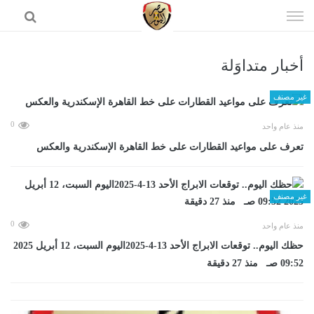
إذهب
الى
المحتوى
أخبار متداوَلة
الرئيسية
غير مصنف
0
منذ عام واحد
تعرف على مواعيد القطارات على خط القاهرة الإسكندرية والعكس
غير مصنف
0
منذ عام واحد
حظك اليوم.. توقعات الابراج الأحد 13-4-2025اليوم السبت، 12 أبريل 2025
09:52 صـ منذ 27 دقيقة