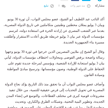
مشاركة
منذ شهر واحد
0
تبليغ
أكد النائب عبد اللطيف أبو الشيخ، عضو مجلس النواب، أن ثورة 30 يونيو
وبيان 3 يوليو يمثلان محطتين وطنيتين متكاملتين في تاريخ الدولة المصرية،
بعدما عبر الشعب المصري عن إرادته الحرة في استعادة دولته، لترسم
مؤسسات الدولة عبر بيان 3 يوليو خريطة طريق أعادت الاستقرار وأطلقت
مسيرة بناء الجمهورية الجديدة.
وقال أبو الشيخ إن ملايين المصريين الذين خرجوا في ثورة 30 يونيو وجهوا
رسالة واضحة برفض الفوضى ومحاولات اختطاف مؤسسات الدولة، ليأتي
بيان 3 يوليو استجابة للإرادة الشعبية، ويؤسس لمرحلة جديدة تقوم على
الحفاظ على الدولة الوطنية، وصون مؤسساتها، وترسيخ مبادئ المواطنة
وسيادة القانون.
وأضاف عضو مجلس النواب أن ما تحقق منذ ذلك التاريخ يؤكد نجاح الدولة
المصرية في تحويل التحديات إلى فرص حقيقية للتنمية، من خلال تنفيذ
مشروعات قومية كبرى في مختلف القطاعات، والتوسع في إنشاء المدن
الجديدة، وتطوير البنية التحتية، وشبكات الطرق والكباري، وتحديث
منظومة النقل، بما عزز قدرة الاقتصاد الوطني على الصمود في مواجهة