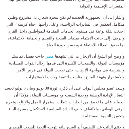
المتغيرات الإقليمية والدولية.
وأشار إلى أن الجمهورية الجديدة لم تكن مجرد شعار، بل مشروع وطني
متكامل انعكس في المبادرات الرئاسية، وعلى رأسها "حياة كريمة"، التي
أحدثت نقلة نوعية في مستوى الخدمات المقدمة للمواطنين داخل القرى
والريف، إلى جانب الاهتمام بملفات الصحة والتعليم والحماية الاجتماعية،
بما يحقق العدالة الاجتماعية ويحسن جودة الحياة.
وأوضح أبو الشيخ أن الإنجازات التي تشهدها
مصر
جاءت بفضل تماسك
مؤسسات الدولة، والتضحيات الكبيرة التي قدمها رجال القوات المسلحة
والشرطة في مواجهة الإرهاب، حتى نجحت الدولة في فرض الأمن
والاستقرار وتهيئة المناخ المناسب للتنمية وجذب الاستثمارات.
وشدد عضو مجلس النواب على أن ذكرى ثورة 30 يونيو وبيان 3 يوليو تجسد
انتصار الإرادة الوطنية ووحدة الشعب مع مؤسسات الدولة، مؤكدًا أن
الحفاظ على ما تحقق من إنجازات يتطلب استمرار العمل والإنتاج، وتعزيز
الوعي الوطني، والالتفاف خلف القيادة السياسية لاستكمال مسيرة البناء
وتحقيق التنمية المستدامة.
واختتم النائب عبد اللطيف أبو الشيخ بيانه بتوجيه التحية للشعب المصري