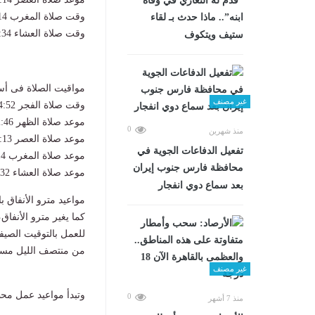
“قدم له التعازي في وفاة
وقت صلاة المغرب 7:14 م
ابنه”.. ماذا حدث بـ لقاء
وقت صلاة العشاء 8:34 م.
ستيف ويتكوف
مواقيت الصلاة فى أس
غير مصنف
وقت صلاة الفجر 4:52 ص
موعد صلاة الظهر 12:46 ص
0
منذ شهرين
موعد صلاة العصر 13: 4
تفعيل الدفاعات الجوية في
موعد صلاة المغرب 7:14 م
محافظة فارس جنوب إيران
موعد صلاة العشاء 8:32
بعد سماع دوي انفجار
مواعيد مترو الأنفاق 
كما يغير مترو الأنفاق
من منتصف الليل مساء الخم
غير مصنف
وتبدأ مواعيد عمل محطات المترو الث
0
منذ 7 أشهر