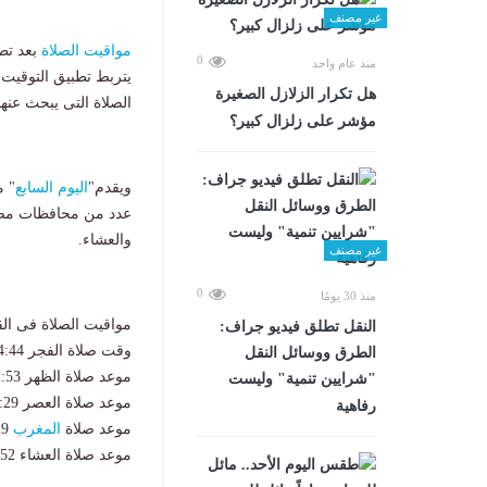
غير مصنف
مواقيت الصلاة
بعد تط
0
منذ عام واحد
هل تكرار الزلازل الصغيرة
الصلاة التى يبحث عنه
مؤشر على زلزال كبير؟
ويقدم"
اليوم السابع
عدد من محافظات مص
والعشاء.
غير مصنف
0
منذ 30 يومًا
مواقيت الصلاة فى الق
​النقل تطلق فيديو جراف:
وقت صلاة الفجر 4:44 ص
الطرق ووسائل النقل
موعد صلاة الظهر 12:53 ص
"شرايين تنمية" وليست
موعد صلاة العصر 29: 4
رفاهية
موعد صلاة
المغرب
7:29 م
موعد صلاة العشاء 8:52