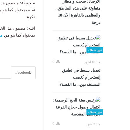
الأرصاد: سحب وأمطار
ملحوظة: مضمون هذا ا
متفاوتة على هذه المناطق..
نقله بمحتواه كما هو 
والعظمى بالقاهرة الآن 18
ذكرة.
درجة
انتبه: مضمون هذا الخ
بمحتواه كما هو من
مص
غير مصنف
0
منذ 10 أشهر
تعديل بسيط في تطبيق
Facebook
إنستجرام يُغضب
المستخدمين.. ما القصة؟
غير مصنف
0
منذ 3 أشهر