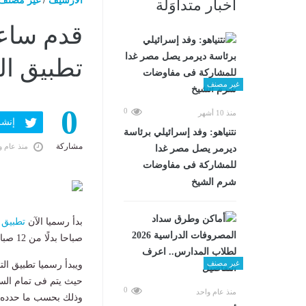
الارشيف
/
غير مصنف
أخبار متداوَلة
تطبيق الت
غير مصنف
0
0
منذ 10 أشهر
إنشر ف
نتنياهو: وفد إسرائيلي برئاسة
مشاركة
منذ عام و
ديرمر يصل مصر غدا
للمشاركة فى مفاوضات
شرم الشيخ
بدأ رسميا الآن
تطبيق
ا
صباحا بدلًا من 12 صباحا.
غير مصنف
0
منذ عام واحد
وذلك بحسب ما حدده القان