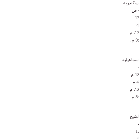
إسكندرية
سماعيلية
لشيخ