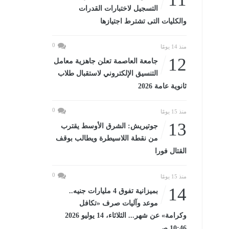
التسجيل لاختبارات القدرات
والكليات التى تشترط اجتيازها
0
منذ 14 يومًا
12
جامعة العاصمة تعلن جاهزية معامل
التنسيق الإلكتروني لاستقبال طلاب
ثانوية عامة 2026
0
منذ 15 يومًا
13
جوتيريش: الشرق الأوسط يقترب
من نقطة اللاسيطرة ويطالب بوقف
القتال فورا
0
منذ 15 يومًا
14
بميزانية تفوق 4 مليارات جنيه..
موعد وآليات صرف «تكافل
وكرامة» عن شهر... الثلاثاء، 14 يوليو 2026
10:46 صـ