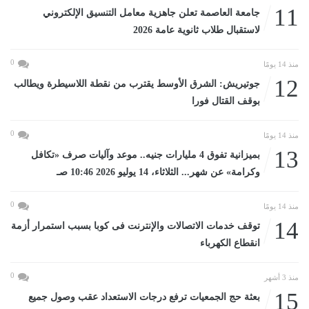
11
جامعة العاصمة تعلن جاهزية معامل التنسيق الإلكتروني
لاستقبال طلاب ثانوية عامة 2026
0
منذ 14 يومًا
12
جوتيريش: الشرق الأوسط يقترب من نقطة اللاسيطرة ويطالب
بوقف القتال فورا
0
منذ 14 يومًا
13
بميزانية تفوق 4 مليارات جنيه.. موعد وآليات صرف «تكافل
وكرامة» عن شهر... الثلاثاء، 14 يوليو 2026 10:46 صـ
0
منذ 14 يومًا
14
توقف خدمات الاتصالات والإنترنت فى كوبا بسبب استمرار أزمة
انقطاع الكهرباء
0
منذ 3 أشهر
15
بعثة حج الجمعيات ترفع درجات الاستعداد عقب وصول جميع