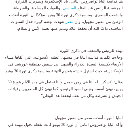
هنأ قداسة البابا تواضروس الثاني، بابا الإسكندرية وبطريرك الكرازة
المرقسية الرئيس عبد الفتاح
السيسي
، والقوات المسلحة، والشرطة،
والشعب المصري، بمناسبة ذكرى ثورة 30 يونيو، مؤكدًا أن الثورة أنقذت
الوطن من مصير مجهول، وأن
مصر
شهدت نهضة كبيرة خلال السنوات
الماضية، داعيًا الله أن يحفظ البلاد ويديم عليها نعمة الأمن والسلام.
تهنئة للرئيس والشعب في ذكرى الثورة
وجاءت كلمات قداسة البابا في مستهل عظته الأسبوعية، التي ألقاها مساء
الأربعاء بكنيسة السيدة العذراء والشهيد أبي سيفين بمنطقة خورشيد في
الإسكندرية، حيث استهل حديثه بتقديم التهنئة بمناسبة ذكرى ثورة 30 يونيو.
وقال: "نشكر الله أننا في زمن جميل وأننا نحتفل في هذه الأيام بثورة 30
يونيو، نهنئ أنفسنا ونهنئ السيد الرئيس، كما نهنئ كل المصريين وقيادات
الجيش والشرطة وكل من تعب ليحفظ هذا الوطن".
البابا: الثورة أنقذت مصر من مصير مجهول
وأكد البابا تواضروس الثاني أن ثورة 30 يونيو كانت نقطة تحول مهمة في