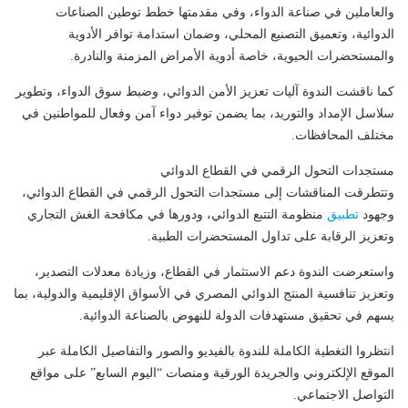
والعاملين في صناعة الدواء، وفي مقدمتها خطط توطين الصناعات
الدوائية، وتعميق التصنيع المحلي، وضمان استدامة توافر الأدوية
والمستحضرات الحيوية، خاصة أدوية الأمراض المزمنة والنادرة.
كما ناقشت الندوة آليات تعزيز الأمن الدوائي، وضبط سوق الدواء، وتطوير
سلاسل الإمداد والتوريد، بما يضمن توفير دواء آمن وفعال للمواطنين في
مختلف المحافظات.
مستجدات التحول الرقمي في القطاع الدوائي
وتتطرقت المناقشات إلى مستجدات التحول الرقمي في القطاع الدوائي،
وجهود
تطبيق
منظومة التتبع الدوائي، ودورها في مكافحة الغش التجاري
وتعزيز الرقابة على تداول المستحضرات الطبية.
واستعرضت الندوة دعم الاستثمار في القطاع، وزيادة معدلات التصدير،
وتعزيز تنافسية المنتج الدوائي المصري في الأسواق الإقليمية والدولية، بما
يسهم في تحقيق مستهدفات الدولة للنهوض بالصناعة الدوائية.
انتظروا التغطية الكاملة للندوة بالفيديو والصور والتفاصيل الكاملة عبر
الموقع الإلكتروني والجريدة الورقية ومنصات “اليوم السابع” على مواقع
التواصل الاجتماعي.