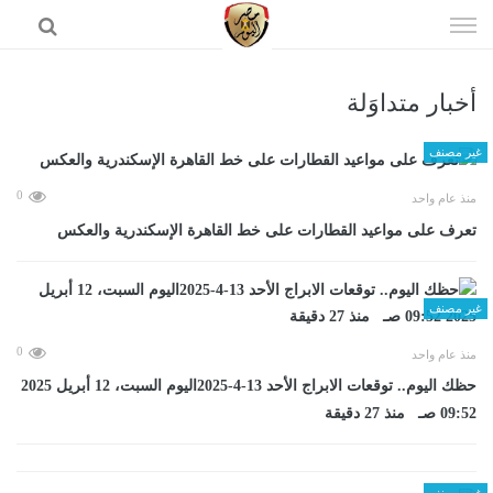
إذهب
الى
المحتوى
أخبار متداوَلة
الرئيسية
غير مصنف
0
منذ عام واحد
تعرف على مواعيد القطارات على خط القاهرة الإسكندرية والعكس
غير مصنف
0
منذ عام واحد
حظك اليوم.. توقعات الابراج الأحد 13-4-2025اليوم السبت، 12 أبريل 2025
09:52 صـ منذ 27 دقيقة
غير مصنف