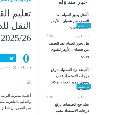
الارشيف
/
غير مصنف
أخبار متداوَلة
تعليم الق
النقل للد
غير مصنف
2025/26
0
منذ 6 أشهر
هل يجوز الصيام بعد النصف
من شعبان.. الأزهر للفتوى
0
يجيب
إنشر ف
مشاركة
منذ شهر 
غير مصنف
أعلنت مديرية التربية 
0
منذ 3 أشهر
بعثة حج الجمعيات ترفع
من المقرر أن تنطلق اعتبارً
درجات الاستعداد عقب