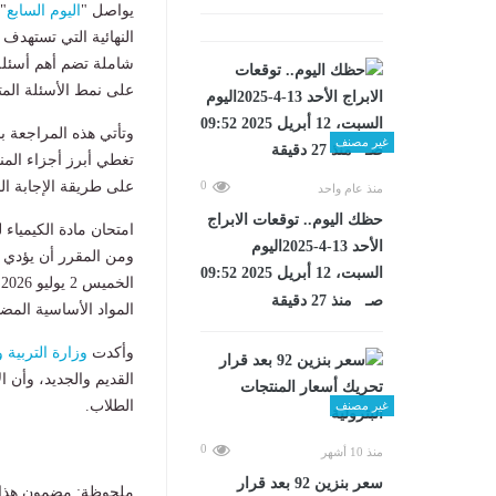
يواصل "
اليوم السابع
"
النهائية التي تستهدف
شاملة تضم أهم أسئلة 
على نمط الأسئلة المت
وتأتي هذه المراجعة ب
غير مصنف
تغطي أبرز أجزاء المن
على طريقة الإجابة الص
0
منذ عام واحد
حظك اليوم.. توقعات الابراج
امتحان مادة الكيمياء 
الأحد 13-4-2025اليوم
ومن المقرر أن يؤدي طل
السبت، 12 أبريل 2025 09:52
ا
صـ منذ 27 دقيقة
المواد الأساسية المض
وأكدت
وزارة التربية و
القديم والجديد، وأن ا
الطلاب.
غير مصنف
0
منذ 10 أشهر
سعر بنزين 92 بعد قرار
ملحوظة: مضمون هذا ا