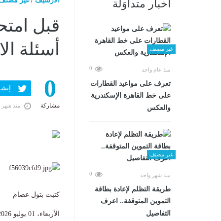
الارشيف
/
غير مصنف
أخبار متداوَلة
قبل امتح
أسئلة الا
غير مصنف
0
منذ عام واحد
0
تعرف على مواعيد القطارات
إنشر ف
على خط القاهرة الإسكندرية
مشاركة
منذ شهر 
والعكس
غير مصنف
0
منذ شهر واحد
طريقة التظلم لإعادة بطاقة
كتبت بتول عصام
التموين المتوقفة.. اعرف
التفاصيل
الأربعاء، 01 يوليو 2026 10:40 م