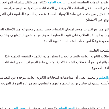
 تقديم خدماته التعليمية لطلاب
الثانوية العامة
2026، من خلال سلسلة المراجعا
 دعم الطلاب خلال الساعات الأخيرة قبل الامتحانات، حيث يقدم اليوم مراجعة
الاختيار من متعدد في مادة الكيمياء، لمساعدة طلاب الشعبة العلمية على التد
وقع في الامتحان.
التزامن مع اقتراب موعد امتحان الكيمياء، حيث تتضمن مجموعة من الأسئلة الت
هج، بما يساعد الطلاب على تثبيت المعلومات، وقياس مستوى استيعابهم، والتدر
حيحة وفقًا لمواصفات امتحانات الثانوية العامة.
للشعبة العلمية
اب الثانوية العامة بالنظام الجديد امتحان مادة الكيمياء للشعبة العلمية غدًا
لخميس 2 يوليو 2026، بالتزامن مع أداء طلاب الشعبة الأدبية امتحان مادة الجغرافيا، ضمن امتحانات
افة للمجموع.
التعليم
والتعليم الفني أن مواصفات امتحانات الثانوية العامة موحدة بين النظامي
لأسئلة تستهدف قياس نواتج التعلم والفهم والتطبيق، مع مراعاة الفروق الفردية 
لخبر تم كتابته بواسطة
اليوم السابع
ولا يعبر عن وجهة نظر
مصر اليوم
وانما تم