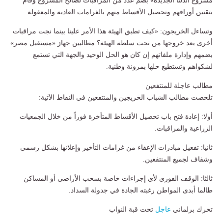
مشروع الدلتا الجديدة» بضم عدد من المراقبات لصالح المشروع وقام
بتقنين أوراقهم وتحصيل الأقساط منهم بالغرامات العادية والمعقولة.
وتساءل الخريجون: «كيف تطبق الهيئة هذا الأمر علينا بينما نجت مراقبات
أخرى بعد خروجها من تحت سلطة الهيئة؟ مطالبين جهاز «مستقبل مصر»
بضمهم وإدارة ملفاتهم إن كان هو الحل الوحيد والجهة التي تستمع
لشكواهم وتستطيع حلها بمرونة وطنية.
مطالب عاجلة للمنتفعين
تلخصت مطالب الشباب الخريجين والمنتفعين في النقاط الآتية:
أولا: إعادة فتح باب تحصيل الأقساط المتأخرة فوراً من خلال الجمعيات
الزراعية والمراقبات.
ثانيا: تفعيل مبادرات الإعفاء من غرامات التأخير وإعلانها بشكل رسمي
وشفاف لجميع المنتفعين.
ثالثا: الوقف الفوري لأي إجراءات خاصة بسحب الأراضي أو المساكن
طالما أبدى المواطن رغبته الجادة في جدولة السداد.
تحرك برلماني
عاجل
تحت قبة النواب