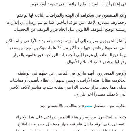
في إغلاق أبواب السداد أمام الراغبين في تسوية أوضاعهم.
وأكد المنتفعون في شكواهم أن الهيئة والمراقبات التابعة لها لم تقم
بإخطارهم بمبادرة الإعفاء من فوائد التأخير، كما لم يتم إرسال أي إنذارات
رسمية توضح الموقف القانوني قبل اتخاذ قرار التوقف عن التحصيل.
وأشار الخريجون بمرارة إلى أن الهيئة لوحت باسترداد الأراضي والمساكن
التي تسلموها وعاشوا فيها منذ أكثر من 33 عاما، مؤكدين أنهم لم يمتنعوا
يوما عن السداد، بل هرعوا إلى الجمعيات الزراعية فور علمهم بالقرار
وقوبلوا برفض قاطع لاستلام الأموال.
وأوضح المتضررون أنهم تنازلوا في الماضي عن حقهم في الوظيفة
الحكومية مقابل هذه الأراضي، وليس لديهم أي غطاء تأميني أو معاشات
بديلة، مما يجعل قرار سحب الأراضي بمثابة تشريد مباشر لآلاف الأسر
التي لا تملك مصدراً آخر للرزق.
مقارنة مع «مستقبل
مصر
» ومطالبات بالانضمام إليه
وتعجب المنتفعون من إصرار هيئة التعمير الزراعي على هذا الإجراء
التعسفي، في الوقت الذي قام فيه جهاز مستقبل مصر «بعد افتتاح