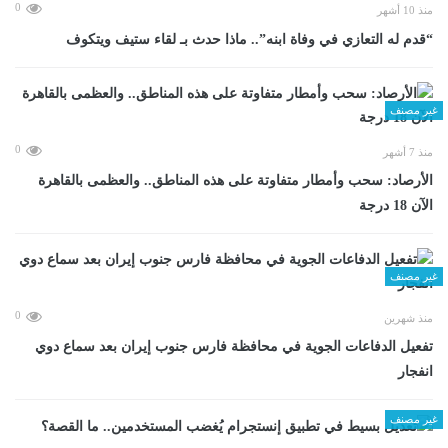
0
منذ 10 أشهر
“قدم له التعازي في وفاة ابنه”.. ماذا حدث بـ لقاء ستيف ويتكوف
غير مصنف
0
منذ 7 أشهر
الأرصاد: سحب وأمطار متفاوتة على هذه المناطق.. والعظمى بالقاهرة
الآن 18 درجة
غير مصنف
0
منذ شهرين
تفعيل الدفاعات الجوية في محافظة فارس جنوب إيران بعد سماع دوي
انفجار
غير مصنف