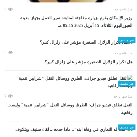
0
منذ عام واحد
وزير الإسكان يقوم بزيارة مفاجئة لمتابعة سير العمل بجهاز مدينة
العبوراليوم الثلاثاء، 15 أبريل 2025 05:15 مـ
غير مصنف
0
منذ عام واحد
هل تكرار الزلازل الصغيرة مؤشر على زلزال كبير؟
غير مصنف
0
منذ شهر واحد
​النقل تطلق فيديو جراف: الطرق ووسائل النقل "شرايين تنمية" وليست
رفاهية
غير مصنف