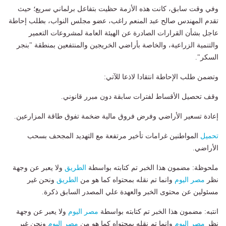
وفي وقت سابق، كانت هذه الأزمة حظيت بتفاعل برلماني سريع؛ حيث
تقدم المهندس صالح عبد المنعم راغب، عضو مجلس النواب، بطلب إحاطة
عاجل بشأن القرارات الصادرة عن الهيئة العامة لمشروعات التعمير
والتنمية الزراعية، والخاصة بأراضي الخريجين والمنتفعين بمنطقة "بنجر
السكر".
وتضمن طلب الإحاطة انتقادا لاذعا للآتي:
وقف تحصيل الأقساط لفترات سابقة دون مبرر قانوني.
إعادة تسعير الأراضي وفرض فروق مالية ضخمة تفوق طاقة المزارعين.
تحميل
المواطنين غرامات تأخير مرتفعة مع التهديد المجحف بسحب
الأراضي.
ملحوظة: مضمون هذا الخبر تم كتابته بواسطة
الطريق
ولا يعبر عن وجهة
نظر
مصر اليوم
وانما تم نقله بمحتواه كما هو من
الطريق
ونحن غير
مسئولين عن محتوى الخبر والعهدة علي المصدر السابق ذكرة.
انتبه: مضمون هذا الخبر تم كتابته بواسطة
مصر اليوم
ولا يعبر عن وجهة
نظر
مصر اليوم
وانما تم نقله بمحتواه كما هو من
مصر اليوم
ونحن غير