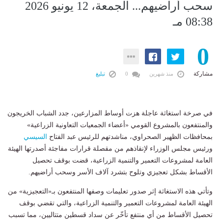
سحب أراضيهم... الجمعة، 12 يونيو 2026
08:38 مـ
0
مشاركة
منذ شهرين
0
تبليغ
في صرخة استغاثة عاجلة هزت أوساط المزارعين، جدد الشباب الخريجون
والمنتفعون بالمشروع القومي «أعضاء الجمعيات التعاونية الزراعية»
بمحافظات الظهير الصحراوي، مناشدتهم للرئيس عبد الفتاح
السيسي
ورئيس مجلس الوزراء لإنقاذهم من مقصلة قرارات مفاجئة أصدرتها الهيئة
العامة لمشروعات التعمير والتنمية الزراعية، قضت بوقف تحصيل
الأقساط بشكل تعجيزي وتلوح بتشرد آلاف الأسر وسحب أراضيهم.
وتأتي هذه الاستغاثة إثر صدور تعليمات وصفها المنتفعون بـ«التعجيزية» من
الهيئة العامة لمشروعات التعمير والتنمية الزراعية، والتي تقضي بوقف
تحصيل الأقساط من أي منتفع تأخّر عن سداد قسطين متتاليين، مما تسبب