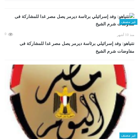
غير مصنف
0
منذ 10 أشهر
نتنياهو: وفد إسرائيلي برئاسة ديرمر يصل مصر غدا للمشاركة فى
مفاوضات شرم الشيخ
غير مصنف