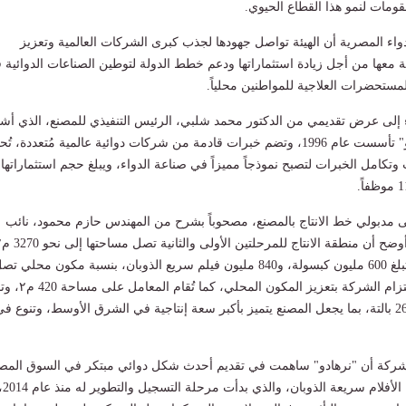
مقومات لنمو هذا القطاع الحيوي.
دواء المصرية أن الهيئة تواصل جهودها لجذب كبرى الشركات العالمية وتعزيز
ة معها من أجل زيادة استثماراتها ودعم خطط الدولة لتوطين الصناعات الدوائية 
ستحضرات العلاجية للمواطنين محلياً.
 إلى عرض تقديمي من الدكتور محمد شلبي، الرئيس التنفيذي للمصنع، الذي أشا
إلى أن شركة "نرهادو" تأسست عام 1996، وتضم خبرات قادمة من شركات دوائية عالمية مُتعددة، ت
 مدبولي خط الانتاج بالمصنع، مصحوباً بشرح من المهندس حازم محمود، نائب
بطاقة انتاجية سنوية تبلغ 600 مليون كبسولة، و840 مليون فيلم سريع الذوبان، بنسبة مكون محلي ت
إلى 60% كجزء من التزام الشركة بتعزيز المكون ا
سعة المخازن إلى 2600 بالتة، بما يجعل المصنع يتميز بأكبر سعة إنتاجية في الشرق الأوسط، وتنوع ف
شركة أن "نرهادو" ساهمت في تقديم أحدث شكل دوائي مبتكر في السوق المص
والشرق الأوسط، من الأفلام سريعة الذوبان، والذي بدأت مرح