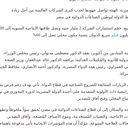
صرية: الهيئة تواصل جهودها لجذب كبرى الشركات العالمية من أجل زيادة
 الدولة لتوطين الصناعات الدوائية في مصر
الرئيس التنفيذي للمصنع: حجم استثمارات الشركة 2 مليار جنيه وتصل ط
فيلم
سريع الذوبان بنسبة مكون محلي تصل إلى 60%
دينة السادس من أكتوبر، تفقد الدكتور مصطفى مدبولي، رئيس مجلس الوزراء،
لية للأدوية والمُكملات الغذائية؛ يرافقه الدكتور خالد عبدالغفار، وزير الصحة
ي الغمراوي، رئيس هيئة الدواء المصرية، والدكتور أحمد الأنصاري، محافظ الجيز
ركة.
 الزيارات المتتابعة للصروح الصناعية في قطاع الدواء، تأتي بهدف دعم فرص نم
اتيجية ذات الأولوية المتقدمة على أجندة الدولة المصرية؛ لدوره المحوري في تو
حتياج المحلي وفتح آفاق للتصدير.
ة والسكان إلى أن قطاع الصناعات الدوائية في مصر، يُحقق نمواً ملحوظاً وتطورً
ت الانتاجية، والتقنيات المُستخدمة، وتنوع الأصناف المُصنعة، وآفاق التصدير،
الات العلاجية المتنوعة، مؤكداً أن هذه المؤشرات الايجابية تأتي مدفوعة باهتمام