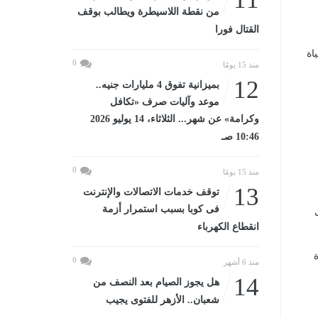
من نقطة اللاسيطرة ويطالب بوقف
القتال فورا
اة
0
منذ 15 يومًا
12
بميزانية تفوق 4 مليارات جنيه..
موعد وآليات صرف «تكافل
وكرامة» عن شهر... الثلاثاء، 14 يوليو 2026
140
10:46 صـ
0
منذ 15 يومًا
13
توقف خدمات الاتصالات والإنترنت
فى كوبا بسبب استمرار أزمة
صة عمل
انقطاع الكهرباء
0
منذ 6 أشهر
14
هل يجوز الصيام بعد النصف من
شعبان.. الأزهر للفتوى يجيب