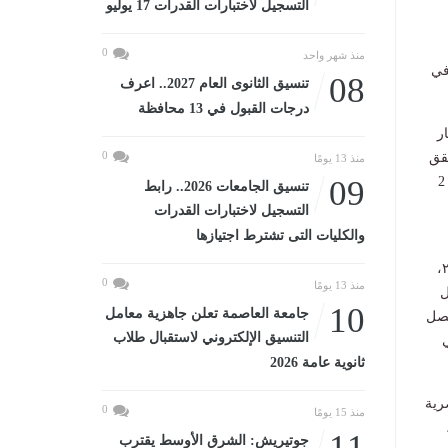
التسجيل لاختبارات القدرات 17 يوليو
0
منذ شهر واحد
في
08
تنسيق الثانوى العام 2027.. اعرف
درجات القبول في 13 محافظة
ر
0
ُحقق
منذ 13 يومًا
للشركة تنوع المهارات وتكامل الخبرات لتصبح نموذجاً مميزاً في صناعة الدواء، ويبلغ حجم استثماراتها 2
09
تنسيق الجامعات 2026.. رابط
التسجيل لاختبارات القدرات
والكليات التى تشترط اجتيازها
رئيس الشركة، الذي أوضح أن منطقة الانتاج للمرحلتين الأولى والثانية تصل مساحتها إلى نحو 3270 م٢،
0
منذ 13 يومًا
صل
10
جامعة العاصمة تعلن جاهزية معامل
لمحلي، كما تُقام المعامل على مساحة 420 م٢، وتصل
التنسيق الإلكتروني لاستقبال طلاب
ي
ثانوية عامة 2026
رية
0
منذ 15 يومًا
لة التسجيل والتطوير له منذ عام 2014،
11
جوتيريش: الشرق الأوسط يقترب