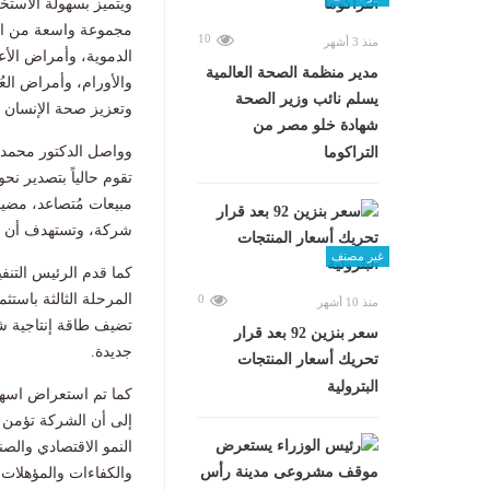
ويتميز بسهولة الاستخد
مجموعة واسعة من الأد
10
منذ 3 أشهر
الدموية، وأمراض الأ
مدير منظمة الصحة العالمية
والأورام، وأمراض الع
يسلم نائب وزير الصحة
وتعزيز صحة الإنسان 
شهادة خلو مصر من
وواصل الدكتور محمد ش
التراكوما
شركة، وتستهدف أن تك
غير مصنف
كما قدم الرئيس التن
0
منذ 10 أشهر
سعر بنزين 92 بعد قرار
جديدة.
تحريك أسعار المنتجات
البترولية
كما تم استعراض اسها
إلى أن الشركة تؤمن ب
النمو الاقتصادي والصن
والكفاءات والمؤهلات 