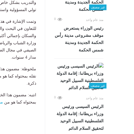
والتدريب بشكل خاص، ع
غير مصنف
تولي المسؤولية واستك
0
منذ عام واحد
رئيس الوزراء يستعرض
للتعاون في البحث وال
موقف مشروعى مدينة رأس
والسكان بإجمالي أكثر
الحكمة الجديدة ومدينة
شمس الحكمة
مدار 4 سنوات.
ملحوظة: مضمون هذا ا
نقله بمحتواه كما هو 
ذكرة.
غير مصنف
انتبه: مضمون هذا الخ
0
منذ عام واحد
بمحتواه كما هو من
مص
الرئيس السيسى ورئيس
وزراء بريطانىا: إقامة الدولة
الفلسطينية السبيل الوحيد
لتحقيق السلام الدائم