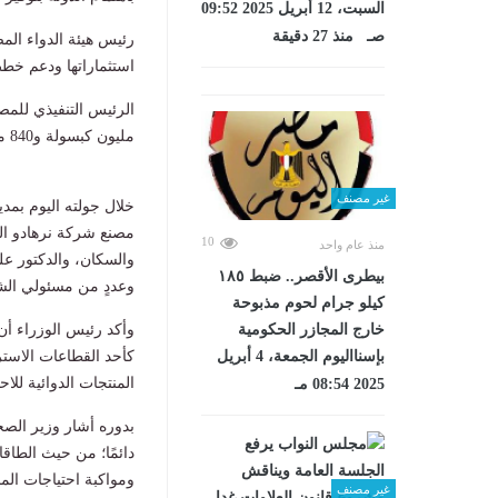
السبت، 12 أبريل 2025 09:52
صـ منذ 27 دقيقة
رئيس هيئة الدواء الم
استثماراتها ودعم خطط
مليون كبسولة و840 مليون
غير مصنف
خلال جولته اليوم بم
مصنع شركة نرهادو الدو
10
منذ عام واحد
والسكان، والدكتور عل
بيطرى الأقصر.. ضبط ١٨٥
وعددٍ من مسئولي الش
كيلو جرام لحوم مذبوحة
خارج المجازر الحكومية
وأكد رئيس الوزراء أن
بإسنااليوم الجمعة، 4 أبريل
كأحد القطاعات الاستر
المنتجات الدوائية للا
2025 08:54 مـ
بدوره أشار وزير الصح
دائمًا؛ من حيث الطاقا
ومواكبة احتياجات المج
غير مصنف