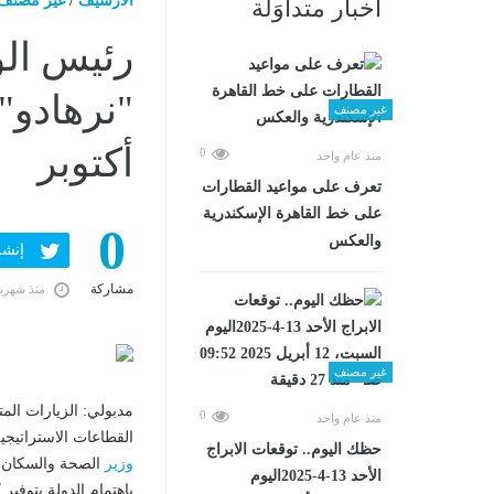
الارشيف
/
غير مصنف
أخبار متداوَلة
رئيس الو
"نرهادو"
غير مصنف
أكتوبر
0
منذ عام واحد
تعرف على مواعيد القطارات
على خط القاهرة الإسكندرية
0
والعكس
إنشر ف
مشاركة
منذ شهري
غير مصنف
مدبولي: الزيارات الم
0
منذ عام واحد
القطاعات الاستراتيجية
حظك اليوم.. توقعات الابراج
وزير
الصحة والسكان: 
الأحد 13-4-2025اليوم
باهتمام الدولة بتوفير