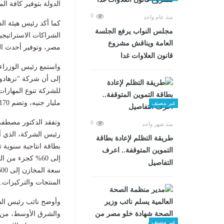
الدولة بتوفير كافة ال
0
منذ عام واحد
كما أكد رئيس هيئة ال
مجلس النواب يرفع الجلسة
الشراكات الاستراتيجي
العامة ويناقش مشروع
مصر، وتوفير أحدث الم
قانون العلاوات غدا
واستمع رئيس الوزراء
مليار جنيه، وتضم 1170 موظفاً.
غير مصنف
وتفقد الدكتور مصطفى
0
منذ شهر واحد
طريقة التظلم لإعادة بطاقة
التموين المتوقفة.. اعرف
التفاصيل
المنتجات والتركيزات.
وأوضح نائب رئيس ال
غير مصنف