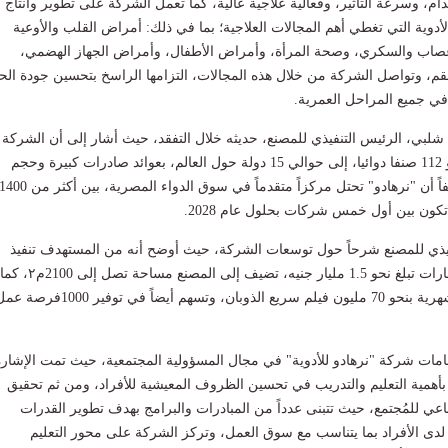
ام، وسرعة التأثير، وفعالية علاجية عالية، كما تعمل الشركة على تطوير وانتاج
وية التي تغطي أهم المجالات العلاجية؛ بما في ذلك: أمراض القلب والأوعية
عصاب والسكري، وصحة المرأة، وأمراض الأطفال، وأمراض الجهاز الهضمي،
ُقم، وتواصل الشركة من خلال هذه المجالات، التزامها الراسخ بتحسين جودة الحي
في جميع المراحل العمرية.
لبي، الرئيس التنفيذي للمصنع، حديثه خلال التفقد، حيث أشار إلى أن الشركة
تقوم حالياً بتصدير نحو 112 صنفا دوائيا، إلى حوالي 15 دولة حول العالم، بعوائد صادرات كبيرة وحجم
مبيعات مُتصاعد، مضيفاً أن "نرهادو" تحتل مركزاً متقدماً في سوق الدواء المصرية، بين أكثر من 0
ون بين أول خمس شركات بحلول عام 2028.
فيذي للمصنع شرحاً حول توسعات الشركة، حيث أوضح أنه من المستهدف تنفيذ
المرحلة الثالثة باستثمارات تبلغ نحو 1.5 مليار جنيه، تضيف إلى المصنع مساحة تصل إلى 2100م٢، كما
تضيف طاقة إنتاجية شهرية بنحو 70 مليون فيلم سريع الذوبان، وتسهم أيضاً في توفير 1000فر
مات شركة "نرهادو للأدوية" في مجال المسؤولية المجتمعية، حيث تمت الإشارة
أهمية التعليم والتدريب في تحسين الظروف المعيشية للأفراد، ومن ثم تحقيق
اعي للمُجتمع، حيث تتبنى عدداً من المبادرات والبرامج بهدف تطوير القدرات
لدى الأفراد بما يتناسب مع سوق العمل، وتركز الشركة على محور التعليم