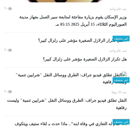
0
منذ عام واحد
وزير الإسكان يقوم بزيارة مفاجئة لمتابعة سير العمل بجهاز مدينة
العبوراليوم الثلاثاء، 15 أبريل 2025 05:15 مـ
غير مصنف
0
منذ عام واحد
هل تكرار الزلازل الصغيرة مؤشر على زلزال كبير؟
غير مصنف
0
منذ 30 يومًا
​النقل تطلق فيديو جراف: الطرق ووسائل النقل "شرايين تنمية" وليست
رفاهية
غير مصنف