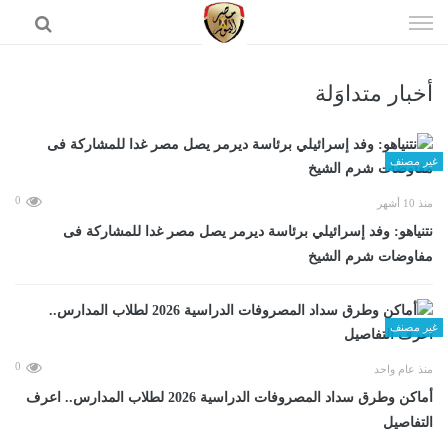
إذهب
الى
المحتوى
أخبار متداوَلة
الرئيسية
غير مصنف
0
منذ 10 أشهر
نتنياهو: وفد إسرائيلي برئاسة ديرمر يصل مصر غدا للمشاركة فى
مفاوضات شرم الشيخ
غير مصنف
0
منذ عام واحد
أماكن وطرق سداد المصروفات الدراسية 2026 لطلاب المدارس.. اعرف
التفاصيل