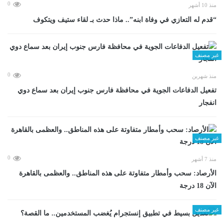
0
منذ 10 أشهر
“قدم له التعازي في وفاة ابنه”.. ماذا حدث بـ لقاء ستيف ويتكوف
غير مصنف
0
منذ شهرين
تفعيل الدفاعات الجوية في محافظة فارس جنوب إيران بعد سماع دوي
انفجار
غير مصنف
0
منذ 7 أشهر
الأرصاد: سحب وأمطار متفاوتة على هذه المناطق.. والعظمى بالقاهرة
الآن 18 درجة
غير مصنف