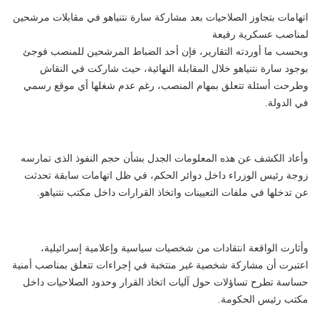
اتهامات بتجاوز الصلاحيات بعد مشاركة سارة نتنياهو في مقابلات مرشحين
لمناصب عسكرية رفيعة
وبحسب ما أوردته التقارير، فإن أحد الضباط المرشحين للمنصب فوجئ
بوجود سارة نتنياهو خلال المقابلة النهائية، حيث شاركت في النقاش
وطرحت أسئلة تتعلق بمهام المنصب، رغم عدم شغلها أي موقع رسمي
في الدولة.
وأعاد الكشف عن هذه المعلومات الجدل بشأن حجم النفوذ الذى تمارسه
زوجة رئيس الوزراء داخل دوائر الحكم، في ظل اتهامات سابقة تحدثت
عن تدخلها في ملفات التعيينات واتخاذ القرارات داخل مكتب نتنياهو.
وأثارت الواقعة انتقادات من شخصيات سياسية وإعلامية إسرائيلية،
اعتبرت أن مشاركة شخصية غير منتخبة في إجراءات تتعلق بمناصب أمنية
حساسة تطرح تساؤلات حول آليات اتخاذ القرار وحدود الصلاحيات داخل
مكتب رئيس الحكومة.