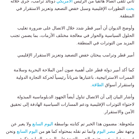
ثاني تلقى اتصالاً هاتفياً من الرئيس
الأمريكي
دونالد ترامب، جرى خلاله
بحث
التطورات الإقليمية وسبل خفض التصعيد وتعزيز الاستقرار في
المنطقة.
وأوضح الديوان أن أمير قطر شدد خلال الاتصال على ضرورة تغليب
الحلول السياسية والحوار في معالجة مختلف الأزمات، بما يضمن تجنب
المزيد من التوترات في المنطقة.
أمير قطر وترامب يبحثان خفض التصعيد وتعزيز الاستقرار الإقليمي
كما أكد أمير دولة قطر على أهمية صون أمن الملاحة البحرية وسلامة
الممرات الاستراتيجية، باعتبارها شرياناً رئيسياً لحركة التجارة الدولية
واستقرار أسواق
الطاقة
.
وأشار البيان إلى أن الاتصال تناول أيضاً الجهود الدبلوماسية المبذولة
لاحتواء التوترات الإقليمية ودعم المسارات السياسية الهادفة إلى تحقيق
الأمن والاستقرار.
ملحوظة: مضمون هذا الخبر تم كتابته بواسطة
اليوم السابع
ولا يعبر عن
وجهة نظر
مصر اليوم
وانما تم نقله بمحتواه كما هو من
اليوم السابع
ونحن
غير مسئولين عن محتوى الخبر والعهدة علي المصدر السابق ذكرة.