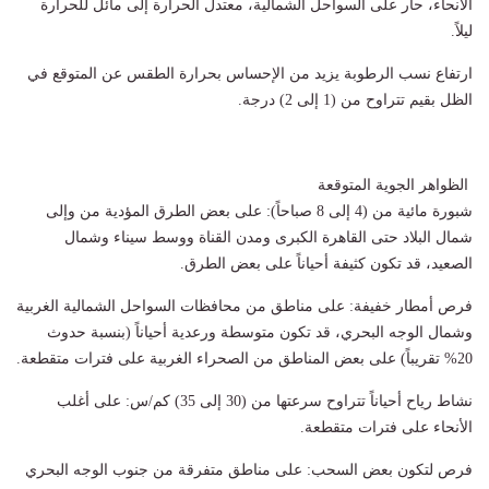
الأنحاء، حار على السواحل الشمالية، معتدل الحرارة إلى مائل للحرارة
ليلاً.
​ارتفاع نسب الرطوبة يزيد من الإحساس بحرارة الطقس عن المتوقع في
الظل بقيم تتراوح من (1 إلى 2) درجة.
​ الظواهر الجوية المتوقعة
​شبورة مائية من (4 إلى 8 صباحاً): ​على بعض الطرق المؤدية من وإلى
شمال البلاد حتى القاهرة الكبرى ومدن القناة ووسط سيناء وشمال
الصعيد، قد تكون كثيفة أحياناً على بعض الطرق.
​فرص أمطار خفيفة: ​على مناطق من محافظات السواحل الشمالية الغربية
وشمال الوجه البحري، قد تكون متوسطة ورعدية أحياناً (بنسبة حدوث
20% تقريباً) على بعض المناطق من الصحراء الغربية على فترات متقطعة.
​نشاط رياح أحياناً تتراوح سرعتها من (30 إلى 35) كم/س: ​على أغلب
الأنحاء على فترات متقطعة.
​فرص لتكون بعض السحب: ​على مناطق متفرقة من جنوب الوجه البحري