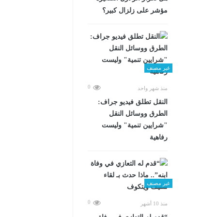
مؤشر على زلزال كبير؟
غير مصنف
0
منذ شهر واحد
​النقل تطلق فيديو جراف:
الطرق ووسائل النقل
"شرايين تنمية" وليست
رفاهية
غير مصنف
0
منذ 10 أشهر