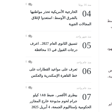
0
منذ 16 يومًا
04
الخارجية الأمريكية تحذر مواطنيها
بالشرق الأوسط: استعدوا لإغلاق
وسط
المجالات الجوية
0
منذ شهر واحد
05
تنسيق الثانوى العام 2027.. اعرف
هود
درجات القبول في 13 محافظة
0
منذ عام واحد
06
تعرف على مواعيد القطارات على
فض
خط القاهرة الإسكندرية والعكس
ية،
0
منذ عام واحد
07
بيطرى الأقصر.. ضبط ١٨٥ كيلو
جرام لحوم مذبوحة خارج المجازر
لم
الحكومية بإسنااليوم الجمعة، 4 أبريل 2025