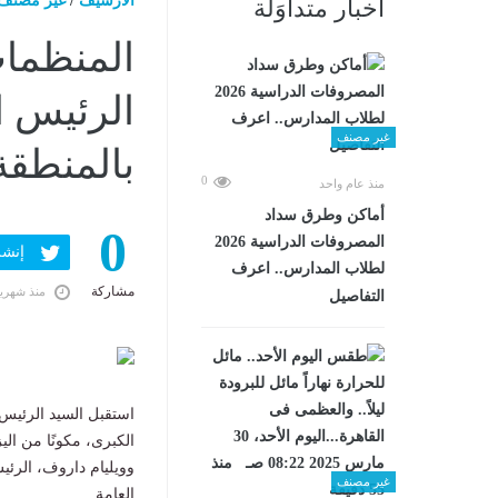
الارشيف
/
غير مصنف
أخبار متداوَلة
المنظمات
الرئيس ا
غير مصنف
بالمنطقة
0
منذ عام واحد
أماكن وطرق سداد
0
المصروفات الدراسية 2026
إنشر ف
لطلاب المدارس.. اعرف
مشاركة
منذ شهري
التفاصيل
استقبل السيد الرئيس 
الكبرى، مكونًا من الي
وويليام داروف، الرئي
غير مصنف
العامة.