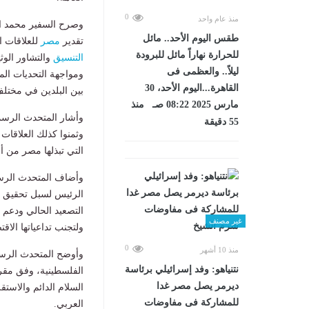
0
منذ عام واحد
وصرح السفير محمد ال
طقس اليوم الأحد.. مائل
تقدير
مصر
للعلاقات ا
للحرارة نهاراً مائل للبرودة
التنسيق
والتشاور الوث
ليلاً.. والعظمى فى
ومواجهة التحديات ال
القاهرة...اليوم الأحد، 30
بين البلدين في مختلف 
مارس 2025 08:22 صـ منذ
وأشار المتحدث الرسمي
55 دقيقة
وثمنوا كذلك العلاقات 
التي تبذلها مصر من 
وأضاف المتحدث الرسمي
الرئيس لسبل تحقيق ا
التصعيد الحالي ودعم م
غير مصنف
ولتجنب تداعياتها الاق
0
منذ 10 أشهر
وأوضح المتحدث الرسم
نتنياهو: وفد إسرائيلي برئاسة
الفلسطينية، وفق مقرر
ديرمر يصل مصر غدا
السلام الدائم والاست
للمشاركة فى مفاوضات
العربي.