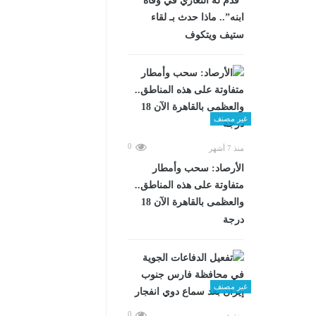
“قدم له التعازي في وفاة
ابنه”.. ماذا حدث بـ لقاء
ستيف ويتكوف
غير مصنف
0
منذ 7 أشهر
الأرصاد: سحب وأمطار
متفاوتة على هذه المناطق..
والعظمى بالقاهرة الآن 18
درجة
غير مصنف
0
منذ شهرين