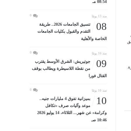
08:54 مـ
0
منذ 13 يومًا
08
تنسيق الجامعات 2026.. طريقة
التقدم والقبول بكليات الجامعات
الخاصة والأهلية
ق
0
منذ 16 يومًا
09
جوتيريش: الشرق الأوسط يقترب
ة.
من نقطة اللاسيطرة ويطالب بوقف
القتال فورا
0
منذ 16 يومًا
10
بميزانية تفوق 4 مليارات جنيه..
موعد وآليات صرف «تكافل
وكرامة» عن شهر... الثلاثاء، 14 يوليو 2026
10:46 صـ