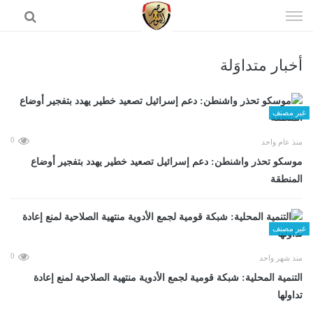
إذهب
الى
المحتوى
أخبار متداوَلة
الرئيسية
غير مصنف
0
منذ عام واحد
موسكو تحذر واشنطن: دعم إسرائيل تصعيد خطير يهدد بتفجير أوضاع
المنطقة
غير مصنف
0
منذ شهر واحد
التنمية المحلية: شبكة قومية لجمع الأدوية منتهية الصلاحية لمنع إعادة
تداولها