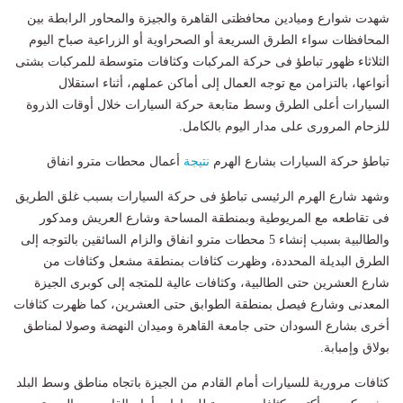
شهدت شوارع وميادين محافظتى القاهرة والجيزة والمحاور الرابطة بين
المحافظات سواء الطرق السريعة أو الصحراوية أو الزراعية صباح اليوم
الثلاثاء ظهور تباطؤ فى حركة المركبات وكثافات متوسطة للمركبات بشتى
أنواعها، بالتزامن مع توجه العمال إلى أماكن عملهم، أثناء استقلال
السيارات أعلى الطرق وسط متابعة حركة السيارات خلال أوقات الذروة
للزحام المرورى على مدار اليوم بالكامل.
تباطؤ حركة السيارات بشارع الهرم
نتيجة
أعمال محطات مترو انفاق
وشهد شارع الهرم الرئيسى تباطؤ فى حركة السيارات بسبب غلق الطريق
فى تقاطعه مع المريوطية وبمنطقة المساحة وشارع العريش ومدكور
والطالبية بسبب إنشاء 5 محطات مترو انفاق والزام السائقين بالتوجه إلى
الطرق البديلة المحددة، وظهرت كثافات بمنطقة مشعل وكثافات من
شارع العشرين حتى الطالبية، وكثافات عالية للمتجه إلى كوبرى الجيزة
المعدنى وشارع فيصل بمنطقة الطوابق حتى العشرين، كما ظهرت كثافات
أخرى بشارع السودان حتى جامعة القاهرة وميدان النهضة وصولا لمناطق
بولاق وإمبابة.
كثافات مرورية للسيارات أمام القادم من الجيزة باتجاه مناطق وسط البلد