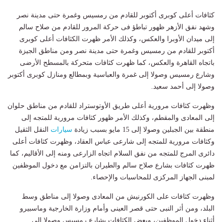
كثافات أعلى كوبرى أكتوبر للقادم من رمسيس وغمرة حتى مدينة نصر
وشهد نفق الأزهر ظهور تباطؤ فى حركة المرور للقادم من صلاح سالم
إلى ميدان الأوبرا والعكس، وكذلك الأمر ظهرت الكثافات أعلى كوبرى
أكتوبر للقادم من رمسيس وغمرة حتى مدينة نصر ومن مناطق الجيزة
باتجاه القاهرة والعكس، كما ظهرت كثافات متحركة بالمسطح الأرضى
وشارع رمسيس وصولا إلى غمرة والعباسية وبمطالع ومنازل كوبرى أكتوبر
وصولا إلى أحمد سعيد.
وظهرت كثافات مرورية أعلى طريق الأوتوستراد للقادم من مناطق حلوان
إلى المعادى والمقطم، وكذلك الأمر ظهور كثافات مرورية للمتجه إلى
منطقة بين الجبلين وصولا إلى 15 مايو بسبب زيادة
سيارات
النقل الثقيل
وكثافات مرورية للمتجه إلى شارعى عباس العقاد، وظهرت كثافات أعلى
دائرى المرج للمتجه من نفق السلام اتجاه الزارعى ومنه إلى الأقاليم، كما
ظهرت كثافات بشارع صلاح سالم والطيران بالتزامن مع دخول الموظفين
لمبنى الجهاز المركزى للمحاسبات والإحصاء.
وظهرت كثافات على الكورنيش من المعادى وصولا إلى مناطق وسط
البلد، ومن أثر النبى حتى قصر العينى وأمام وزارة الخارجية وماسبيرو
أثناء دخول الموظفين، وبعض الكثافات بشارع رمسيس وصولا إلى