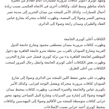
وشهد كوبرى أكتوبر كثافات مرورية للسيارات أمام القادم من الجيزة
باتجاه مناطق وسط البلد، وكثافات أخرى فى الاتجاه العكسى بسبب زيادة
أحمال للسيارات، وكذلك الأمر للمتجه من ميدان التحرير إلى مدينة نصر
وبمحور النصر وصولا إلى المنصة، وظهرت كثافات متحركة بشارع عباس
العقاد والطيران وميدان رابعة وصولا إلى الدائرى.
الكثافات أعلى كوبرى الجامعة
وظهرت كثافات مرورية بميدان مصطفى محمود وشارع جامعة الدول
العربية وشارع السودان بالقرب من محطة مترو جامعة القاهرة مع دخول
الموظفين لجامعة القاهرة بدء من نزلة كوبرى فيصل حتى شارع التحرير،
وظهرت بعض الكثافات أعلى كوبرى الجامعة وانتقل رجال المرور لسحب
الكثافات من أعلى الطرق.
وظهرت على محور صفط اللبن للمتجه من الدائرى وصولا إلى شارع
السودان كثافات مرورية متحركة ويفضل التوجه لعرابى، وكذلك الأمر
بكوبرى عباس والجامعة والجيزة المعدنى، وظهرت كثافات بمحيط ميدان
النهضة وصولا إلى إشارة بين السرايات وشارع النيل السياحى وشهد محور
عرابى كثافات متوسطة للمتجه من الأقاليم وصولا إلى المهندسين وكثافات
بمحيط كوبرى أحمد عرابى بسبب الإصلاحات.