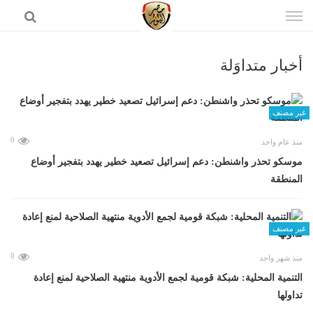
إذهب
الى
المحتوى
أخبار متداوَلة
الرئيسية
غير مصنف
0
منذ عام واحد
موسكو تحذر واشنطن: دعم إسرائيل تصعيد خطير يهدد بتفجير أوضاع
المنطقة
غير مصنف
0
منذ شهر واحد
التنمية المحلية: شبكة قومية لجمع الأدوية منتهية الصلاحية لمنع إعادة
تداولها