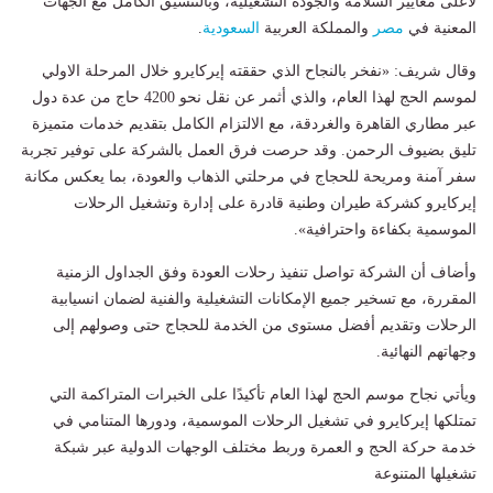
لأعلى معايير السلامة والجودة التشغيلية، وبالتنسيق الكامل مع الجهات
المعنية في
مصر
والمملكة العربية
السعودية
.
وقال شريف: «نفخر بالنجاح الذي حققته إيركايرو خلال المرحلة الاولي
لموسم الحج لهذا العام، والذي أثمر عن نقل نحو 4200 حاج من عدة دول
عبر مطاري القاهرة والغردقة، مع الالتزام الكامل بتقديم خدمات متميزة
تليق بضيوف الرحمن. وقد حرصت فرق العمل بالشركة على توفير تجربة
سفر آمنة ومريحة للحجاج في مرحلتي الذهاب والعودة، بما يعكس مكانة
إيركايرو كشركة طيران وطنية قادرة على إدارة وتشغيل الرحلات
الموسمية بكفاءة واحترافية».
وأضاف أن الشركة تواصل تنفيذ رحلات العودة وفق الجداول الزمنية
المقررة، مع تسخير جميع الإمكانات التشغيلية والفنية لضمان انسيابية
الرحلات وتقديم أفضل مستوى من الخدمة للحجاج حتى وصولهم إلى
وجهاتهم النهائية.
ويأتي نجاح موسم الحج لهذا العام تأكيدًا على الخبرات المتراكمة التي
تمتلكها إيركايرو في تشغيل الرحلات الموسمية، ودورها المتنامي في
خدمة حركة الحج و العمرة وربط مختلف الوجهات الدولية عبر شبكة
تشغيلها المتنوعة