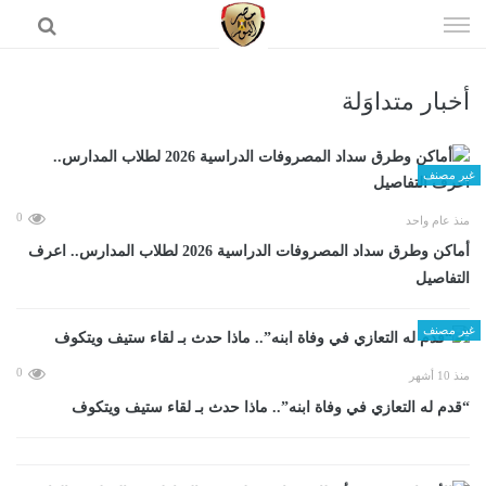
إذهب
الى
المحتوى
أخبار متداوَلة
الرئيسية
غير مصنف
0
منذ عام واحد
أماكن وطرق سداد المصروفات الدراسية 2026 لطلاب المدارس.. اعرف
التفاصيل
غير مصنف
0
منذ 10 أشهر
“قدم له التعازي في وفاة ابنه”.. ماذا حدث بـ لقاء ستيف ويتكوف