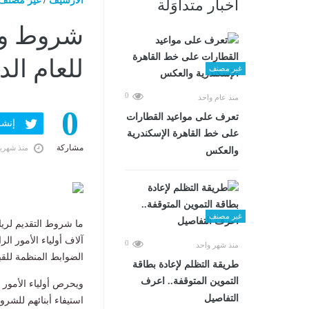
الارشيف
/
غير مصنف
أخبار متداوَلة
شروط وخ
للعام الدراسى
غير مصنف
0
منذ عام واحد
0
تعرف على مواعيد القطارات
إنشر ف
على خط القاهرة الإسكندرية
مشاركة
منذ شهري
والعكس
غير مصنف
آلاف أولياء الأمور ال
0
منذ شهر واحد
الضوابط المنظمة للقب
طريقة التظلم لإعادة بطاقة
التموين المتوقفة.. اعرف
ويحرص أولياء الأمور 
التفاصيل
استيفاء أبنائهم للشر