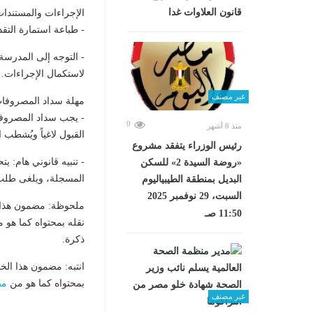
قانون العلاوات غدا
الإجراءات والمستندات
- طباعة استمارة التقد
- التوجه إلى المدرسة
لاستكمال الإجراءات.
غير مصنف
مهلة سداد المصروفا
0
منذ 8 أشهر
القبول لاغياً ويُشطب ا
رئيس الوزراء يتفقد مشروع
- تنبيه قانوني هام: ي
«روضة السيدة 2» للسكن
المسجلة، ويلغى طلب ا
البديل بمنطقة الطيبياليوم
السبت، 29 نوفمبر 2025
ملحوظة: مضمون هذا ا
11:50 صـ
نقله بمحتواه كما هو 
ذكرة.
انتبه: مضمون هذا الخ
بمحتواه كما هو من
مص
غير مصنف