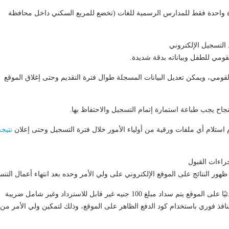
 واحدة فقط للمدارس الرسمية للغات (تخضع للمربع السكني داخل محافظة
 التسجيل الإلكتروني
قومي للطفل وبياناته بدقة شديدة.
القومي، ويمكن تعديل البيانات المسجلة طوال فترة التقديم وحتى إغلاق الموقع
نجاح يجب طباعة استمارة إتمام التسجيل والاحتفاظ بها.
 استلام أي ملفات ورقية من أولياء الأمور خلال فترة التسجيل وحتى إعلان
نتيجة
إجراءات القبول
ظهور النتائج على الموقع الإلكتروني على ولي الأمر وحده بعد انتهاء أعمال التنس
- بعد قبول الطفل مبدئيًا على الموقع يتم سداد مبلغ 100 جنيه غير قابل للاسترداد وغير شامل ضريبة
نافذ فوري باستخدام كود الدفع الظاهر على الموقع، وذلك لتمكين ولي الأمر من