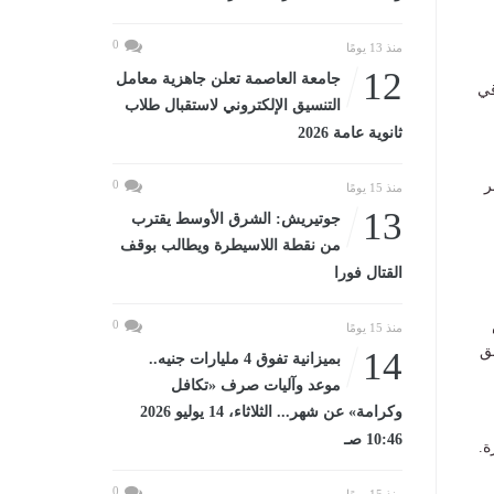
0
منذ 13 يومًا
12
جامعة العاصمة تعلن جاهزية معامل
قي
التنسيق الإلكتروني لاستقبال طلاب
ثانوية عامة 2026
بر
0
منذ 15 يومًا
13
جوتيريش: الشرق الأوسط يقترب
من نقطة اللاسيطرة ويطالب بوقف
القتال فورا
0
منذ 15 يومًا
ق
14
بميزانية تفوق 4 مليارات جنيه..
موعد وآليات صرف «تكافل
وكرامة» عن شهر... الثلاثاء، 14 يوليو 2026
10:46 صـ
ة.
0