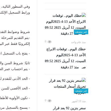
وفي السطور التالية، ي
ورابط التسجيل الإلكتروني 
شروط وضوابط التقدم ل
غير مصنف
-يتم التقديم للمرحلة
0
منذ عام واحد
إلكترونيًا فقط عبر البو
حظك اليوم.. توقعات الابراج
- يفتح باب التسجيل اعتبارًا من 01-06-2026 وحتى 30-06-2026 ولا يمكن 
الأحد 13-4-2025اليوم
السبت، 12 أبريل 2025 09:52
ثانيًا: شروط السن وا
صـ منذ 27 دقيقة
- يتم احتساب عمر الطفل الفعلي في 1 أكتوبر من العا
- الحد الأدنى للتقدم للسن 4 سنوات
- الحد الأقصى للسن للتقدم 5 سنوات و11 شهر
غير مصنف
- تكون الأولوية للأطفال الأكبر
0
منذ 10 أشهر
- يسمح بالتسجيل مرة 
سعر بنزين 92 بعد قرار