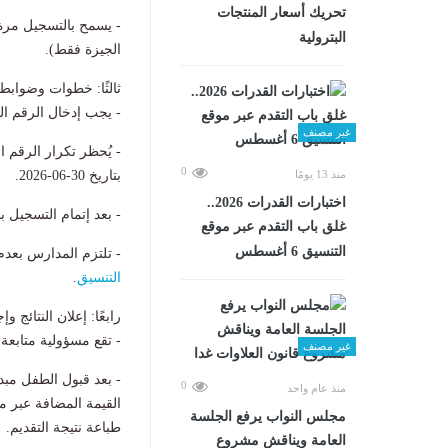
تحريك أسعار المنتجات
- يسمح بالتسجيل مرة
البترولية
الجيزة فقط).
ثالثًا: خطوات وضوابط
- يجب إدخال الرقم ال
غير مصنف
- يُحظر تكرار الرقم 
0
منذ 13 يومًا
بتاريخ 30-06-2026.
اختبارات القدرات 2026..
- بعد إتمام التسجيل ب
غلق باب التقدم عبر موقع
التنسيق 6 أغسطس
- تلتزم المدارس بعدم
التنسيق
.
رابعًا: إعلان النتائج و
- تقع مسؤولية متابعة 
غير مصنف
0
منذ عام واحد
القيمة المضافة عبر م
مجلس النواب يرفع الجلسة
طباعة نتيجة التقديم.
العامة ويناقش مشروع