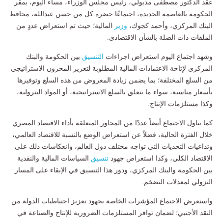
عقد الدكتور مصطفى مدبولي، رئيس مجلس الوزراء، مساء اليوم، بمقر
الحكومة بالعاصمة الجديدة، اجتماعًا حضره كل من حسن عبدالله، محافظ
البنك المركزي، وأحمد كجوك،
وزير
المالية؛ حيث تم استعراض عددٍ من
الملفات ذات الصلة بالشأن الاقتصادي.
وشهد اجتماع اليوم استعراض اجراءات
التنسيق
بين الحكومة والبنك
المركزي لإتاحة الاعتمادات المالية المطلوبة لتعزيز المخزون الاستراتيجي
من السلع المختلفة؛ بما يضمن زيادة المعروض من هذه السلع وتوفيرها
بأسعار مناسبة، سواء ما يتعلق بالسلع الاستراتيجية، أو المواد البترولية،
وكذا مستلزمات الإنتاج.
كما تناول الاجتماع أيضاً عددًا من المحاور المتعلقة بأداء الاقتصاد المصري
خلال الفترة الحالية، فضلاً عن استعراض الوضع بالنسبة للاقتصاد العالمي،
وتداعيات التحديات التي تواجه مختلف دول العالم، وانعكاسات ذلك على
الاقتصاد الكلي، وكذا استعراض جهود
تنسيق
السياسات المالية والنقدية
بين الحكومة والبنك المركزي، ودور هذا التنسيق في الإبقاء على المسار
النزولي لمعدلات التضخم.
واستعرض الاجتماع المؤشرات الخاصة بجهود تعزيز احتياطيات الدولة من
النقد الأجنبي؛ لضمان توافر المستلزمات الضرورية للإنتاج والصناعة في