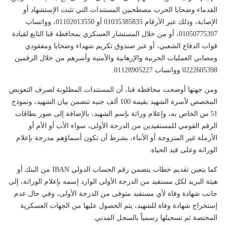
القدماء وضحايا الحرب مصطحبين المستندات التي تثبت الإستشهاد أو
الإصابة، وذلك عبر الأرقام 01035385835 أو 01102013550، وواتساب
01050775397، أو من خلال المستشار العسكري بمحافظة قنا التابع لقيادة
قوات الدفاع الشعبي، أو عبر صندوق تكريم شهداء وضحايا ومفقودي
ومصابي العمليات الحربية والإرهابية والأمنية وأسرهم من خلال الرقمين
0222605398 وواتساب 01128905227.
ومن جهتها أوضحت محافظة قنا، أن المستندات المطلوبة لصرف التعويض
المخصص لأسرة الشهيد بقيمة 100 ألف جنيه تتضمن بيان الشهيد، ونموذج
51 س الخاص به، وإعلام وراثة بإسم الشهيد، بالإضافة إلى صور بطاقات
الرقم القومي للمستفيدين من الدرجة الأولى، سواء الأب أو الأم أو
الأرملة غير المتزوجة أو الأبناء، بشرط أن تكون أسماؤهم مدرجة بإعلام
الوراثة وعلى قيد الحياة.
كما يتعين تقديم خطاب يتضمن رقم الحساب الدولي IBAN من البنك أو
هيئة البريد لكل مستفيد من الدرجة الأولى الوارد إسمه بإعلام الوراثة، إلى
جانب شهادة وفاة لأي مستفيد متوفى من الدرجة الأولى، وفي حال عدم
إستخراج شهادة وفاة للشهيد، يتم الحصول عليها من الجهات العسكرية
المختصة ثم تسجيلها رسمياً بالسجل المدني.