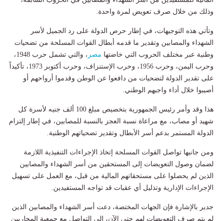
وذلك من خلال صرف تعويض لمرة واحدة.
وتأتي هذه التوجيهات، في إطار حرص الدولة على رد الجميل لأسر
الشهداء والمصابين وتقدير ما قدمه أبطال القوات المسلحة من تضحيات
وطنية عبر مختلف الحروب التي خاضتها
مصر
، والتي تشمل حرب 1948،
وحرب اليمن، وحرب 1956، وحرب الإستنزاف، وحرب أكتوبر 1973، تأكيداً
على تقدير الدولة لتضحيات من دافعوا عن الوطن وقدموا أرواحهم أو
أصيبوا خلال أداء واجبهم الوطني.
هذا وقد وأمر رئيس الجمهورية بتخصيص مبلغ 100 ألف جنيه لأسرة كل
شهيد أو مصاب، مع مراعاة نسبة العجز بالنسبة للمصابين، في إطار إلتزام
الدولة المستمر بدعم أسر الأبطال وتقدير تضحياتهم الوطنية.
ومن جانبها تواصل القوات المسلحة إتخاذ الإجراءات التنفيذية اللازمة
لضمان وصول التعويضات إلى المستحقين من أسر الشهداء والمصابين
الذين لم يحصلوا على مستحقاتهم المالية من قبل، مع العمل على تسهيل
الإجراءات الإدارية وتذليل أي عقبات قد تواجه المستفيدين.
جدير بالإشارة فإن الجهات المختصة، دعت أسر الشهداء والمصابين الذين
لم يتم صرف التعويضات لهم حتى الآن، إلى التواصل مع جمعية المحاربين