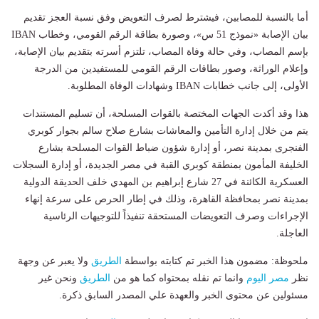
أما بالنسبة للمصابين، فيشترط لصرف التعويض وفق نسبة العجز تقديم
بيان الإصابة «نموذج 51 س»، وصورة بطاقة الرقم القومي، وخطاب IBAN
بإسم المصاب، وفي حالة وفاة المصاب، تلتزم أسرته بتقديم بيان الإصابة،
وإعلام الوراثة، وصور بطاقات الرقم القومي للمستفيدين من الدرجة
الأولى، إلى جانب خطابات IBAN وشهادات الوفاة المطلوبة.
هذا وقد أكدت الجهات المختصة بالقوات المسلحة، أن تسليم المستندات
يتم من خلال إدارة التأمين والمعاشات بشارع صلاح سالم بجوار كوبري
الفنجرى بمدينة نصر، أو إدارة شؤون ضباط القوات المسلحة بشارع
الخليفة المأمون بمنطقة كوبري القبة في مصر الجديدة، أو إدارة السجلات
العسكرية الكائنة في 27 شارع إبراهيم بن المهدي خلف الحديقة الدولية
بمدينة نصر بمحافظة القاهرة، وذلك في إطار الحرص على سرعة إنهاء
الإجراءات وصرف التعويضات المستحقة تنفيذاً للتوجيهات الرئاسية
العاجلة.
ملحوظة: مضمون هذا الخبر تم كتابته بواسطة
الطريق
ولا يعبر عن وجهة
نظر
مصر اليوم
وانما تم نقله بمحتواه كما هو من
الطريق
ونحن غير
مسئولين عن محتوى الخبر والعهدة علي المصدر السابق ذكرة.