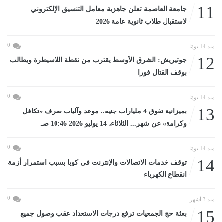
11
جامعة العاصمة تعلن جاهزية معامل التنسيق الإلكتروني
لاستقبال طلاب ثانوية عامة 2026
0
منذ 14 يومًا
12
جوتيريش: الشرق الأوسط يقترب من نقطة اللاسيطرة ويطالب
بوقف القتال فورا
0
منذ 14 يومًا
13
بميزانية تفوق 4 مليارات جنيه.. موعد وآليات صرف «تكافل
وكرامة» عن شهر... الثلاثاء، 14 يوليو 2026 10:46 صـ
0
منذ 14 يومًا
14
توقف خدمات الاتصالات والإنترنت فى كوبا بسبب استمرار أزمة
انقطاع الكهرباء
0
منذ 3 أشهر
15
بعثة حج الجمعيات ترفع درجات الاستعداد عقب وصول جميع