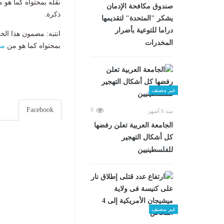
نقله بمحتواه كما هو 
صندوق مكافحة الإدمان
ذكرة.
يشكر "المتحدة" لتقديمها
دراما للتوعية بأضرار
انتبه: مضمون هذا الخ
المخدرات
بمحتواه كما هو من
مص
غير مصنف
Facebook
0
منذ 6 أشهر
الجامعة العربية تعلن رفضها
كل أشكال التهجير
للفلسطينيين
غير مصنف