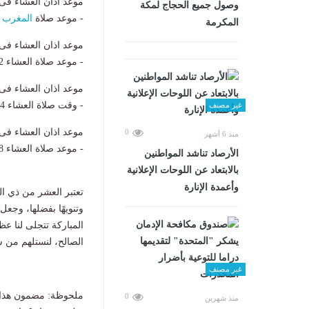
موعد اذان العشاء فى 
وصول جميع الحجاج لمكة
- موعد صلاة
المغرب
9:23 
المكرمة
موعد اذان العشاء فى 
- موعد صلاة العشاء 9:12 م
موعد اذان العشاء فى
- وقت صلاة العشاء 8:54 م
غير مصنف
موعد اذان العشاء فى
0
منذ 6 أشهر
- موعد صلاة العشاء 8:48 م
الأرصاد تناشد المواطنين
بالابتعاد عن اللوحات الإعلانية
وأعمدة الإنارة
تعتبر العشر من ذي الح
وتنويهًا بفضلها، وجع
المباركة تتجلى لنا ع
الصالح، لنستلهم من س
غير مصنف
ملحوظة: مضمون هذا ا
0
منذ شهرين