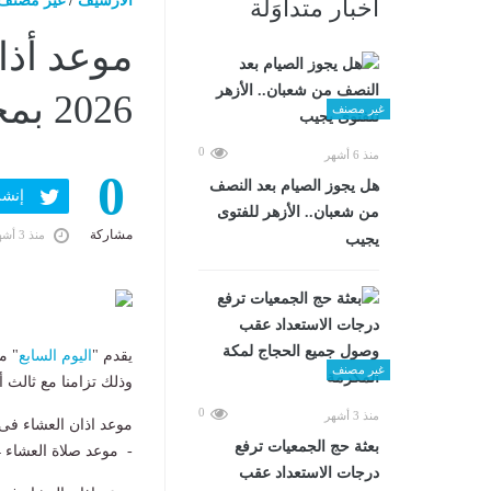
الارشيف
/
غير مصنف
أخبار متداوَلة
2026 بمحافظات الجمهورية
غير مصنف
0
منذ 6 أشهر
0
هل يجوز الصيام بعد النصف
إنشر ف
من شعبان.. الأزهر للفتوى
مشاركة
منذ 3 أشهر
يجيب
يقدم "
اليوم السابع
" موعد
غير مصنف
وذلك تزامنا مع ثالث أ
0
منذ 3 أشهر
موعد اذان العشاء فى 
بعثة حج الجمعيات ترفع
- موعد صلاة العشاء 9:14 م
درجات الاستعداد عقب