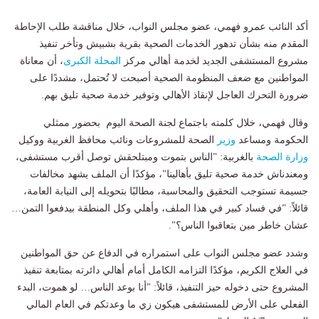
أكد النائب عمرو فهمي، عضو مجلس النواب، خلال مناقشة طلب الإحاطة
المقدم منه بشأن تدهور الخدمات الصحية بقرية بشبيش وتأخر تنفيذ
مشروع المستشفى الجديد لخدمة أهالي مركز
المحلة الكبرى
، أن معاناة
المواطنين مع ضعف المنظومة الصحية أصبحت لا تُحتمل، مشددًا على
ضرورة التحرك العاجل لإنقاذ الأهالي وتوفير خدمة صحية تليق بهم.
وقال فهمي، خلال كلمته باجتماع لجنة الصحة اليوم بحضور ممثلي
الحكومة ومساعد
وزير
الصحة للمشروعات ونائب محافظ الغربية ووكيل
وزارة الصحة
بالغربية: "الناس بتموت ومبتلحقش توصل أقرب مستشفى،
ومعندناش خدمة صحية تليق بأهالينا"، مؤكدًا أن الملف يشهد مخالفات
جسيمة تستوجب التحقيق والمحاسبة، مطالبًا بتحويله إلى النيابة العامة،
قائلاً: "في فساد كبير في هذا الملف، وأهلي وكل المنطقة بيدفعوا التمن…
عشان خاطر مين بتعاقبوا الناس؟".
وشدد عضو مجلس النواب على استمراره في الدفاع عن حق المواطنين
في العلاج الكريم، مؤكدًا التزامه الكامل أمام أهالي دائرته بمتابعة تنفيذ
المشروع حتى دخوله حيز التنفيذ، قائلاً: "أنا بوعد الناس… لو هموت، البدء
الفعلي على الأرض للمستشفى هيكون زي ما وعدتكم في العام المالي