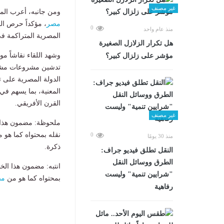
غير مصنف
ومن جانبه، أعرب المس
مصر
، مؤكداً حرص ال
0
منذ عام واحد
المصرية المتراكمة في 
هل تكرار الزلازل الصغيرة
وشهد اللقاء نقاشاً م
مؤشر على زلزال كبير؟
تدشين مشروعات مشترك
الدولة المصرية على ت
المعنية، بما يسهم في
القرن الأفريقي.
غير مصنف
ملحوظة: مضمون هذا ا
نقله بمحتواه كما هو 
0
منذ 30 يومًا
ذكرة.
​النقل تطلق فيديو جراف:
الطرق ووسائل النقل
انتبه: مضمون هذا الخ
"شرايين تنمية" وليست
بمحتواه كما هو من
مص
رفاهية