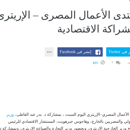
نتدى الأعمال المصرى – الإريترى
شراكة الاقتصادية
ى Twitter
إنشر فى Facebook
0
تبليغ
الأعمال المصري–الإريتري اليوم السبت ، بمشاركة د. بدر عبد العاطى،
وزير
دولي والمصريين بالخارج، وهاجوس جبرهويت، المستشار الاقتصادي للرئيس
 وزير الخارجية الإريتري، وبحضور وزير التجارة والصناعة الإريتري، وبمشاركة د