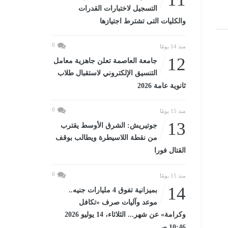
التسجيل لاختبارات القدرات
والكليات التى تشترط اجتيازها
0
منذ 14 يومًا
12
جامعة العاصمة تعلن جاهزية معامل
التنسيق الإلكتروني لاستقبال طلاب
ثانوية عامة 2026
0
منذ 15 يومًا
13
جوتيريش: الشرق الأوسط يقترب
من نقطة اللاسيطرة ويطالب بوقف
القتال فورا
0
منذ 15 يومًا
14
بميزانية تفوق 4 مليارات جنيه..
موعد وآليات صرف «تكافل
وكرامة» عن شهر... الثلاثاء، 14 يوليو 2026
10:46 صـ