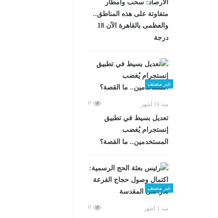
الأرصاد: سحب وأمطار
متفاوتة على هذه المناطق..
والعظمى بالقاهرة الآن 18
درجة
غير مصنف
0
منذ 10 أشهر
تعديل بسيط في تطبيق
إنستجرام يُغضب
المستخدمين.. ما القصة؟
غير مصنف
0
منذ 3 أشهر