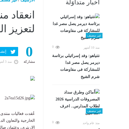
الارشيف
/
غير مصنف
أخبار متداوَلة
انعقاد م
لتعزيز ال
غير مصنف
0
0
منذ 10 أشهر
إنشر ف
نتنياهو: وفد إسرائيلي برئاسة
مشاركة
منذ 3 أشهر
ديرمر يصل مصر غدا
للمشاركة فى مفاوضات
شرم الشيخ
غير مصنف
عُقدت فعاليات منتدى 
الخارجية والتعاون ال
0
منذ عام واحد
الإريتري، وعثمان صالح