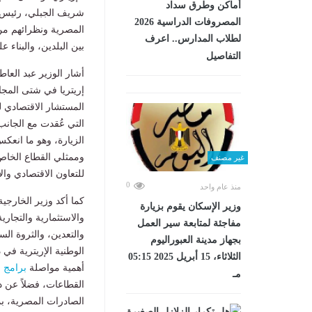
أماكن وطرق سداد
شريف الجبلي، رئيس ل
المصروفات الدراسية 2026
المصرية ونظرائهم من 
لطلاب المدارس.. اعرف
بين البلدين، والبناء ع
التفاصيل
أشار الوزير عبد العا
إريتريا في شتى المجال
المستشار الاقتصادي لل
التي عُقدت مع الجانب
الزيارة، وهو ما انعكس
وممثلي القطاع الخاص 
غير مصنف
للتعاون الاقتصادي وال
0
منذ عام واحد
كما أكد وزير الخارجية
وزير الإسكان يقوم بزيارة
والاستثمارية والتجاري
مفاجئة لمتابعة سير العمل
والتعدين، والثروة ال
بجهاز مدينة العبوراليوم
الوطنية الإريترية في
الثلاثاء، 15 أبريل 2025 05:15
أهمية مواصلة
برامج
ا
مـ
القطاعات، فضلاً عن 
الصادرات المصرية، بما