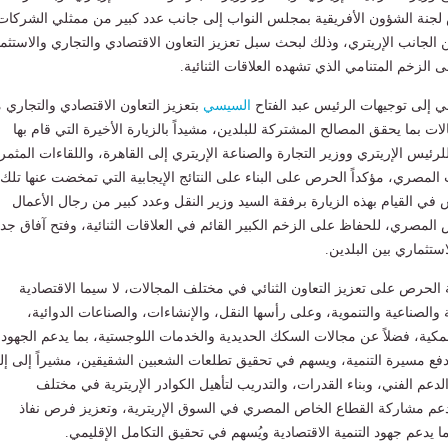
جنة الشؤون الأفريقية بمجلس النواب إلى جانب عدد كبير من ممثلي الشركات
الجانب الإريتري، وذلك لبحث سبل تعزيز التعاون الاقتصادي والتجاري والاستثم
لى الزخم المتنامي الذي تشهده العلاقات الثنائية.
طي إلى توجيهات الرئيس عبد الفتاح
السيسي
بتعزيز التعاون الاقتصادي والتجاري 
ات بما يحقق المصالح المشتركة للبلدين، مشيداً بالزيارة الأخيرة التي قام بها
رئيس الإريتري ووزير التجارة والصناعة الإريتري إلى القاهرة، واللقاءات المثمر
 المصري، مؤكداً الحرص على البناء على النتائج الإيجابية التي تمخضت عنها تلك
 في القيام بهذه الزيارة برفقة السيد وزير النقل وعدد كبير من رجال الأعمال
المصري، للحفاظ على الزخم الكبير القائم في العلاقات الثنائية، وفتح آفاق جدي
استثماري بين البلدين.
 الحرص على تعزيز التعاون الثنائي في مختلف المجالات، لا سيما الاقتصادية
ة والصناعية والتنموية، وعلى رأسها النقل، والإنشاءات، والصناعات الدوائية،
سمكية، فضلاً عن مجالات السكك الحديدية والخدمات اللوجستية، بما يدعم الجهود
 دفع مسيرة التنمية، ويسهم في تحقيق تطلعات الشعبين الشقيقين، مشيراً إلى إل
لدعم الفني، وبناء القدرات، والتدريب لتأهيل الكوادر الإريترية في مختلف
دعم مشاركة القطاع الخاص المصري في السوق الإريترية، وتعزيز فرص نفاذ
 يدعم جهود التنمية الاقتصادية ويُسهم في تحقيق التكامل الإقليمي.