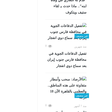
“قدم له التعازي في وفاة
ابنه”.. ماذا حدث بـ لقاء
ستيف ويتكوف
غير مصنف
0
منذ شهرين
تفعيل الدفاعات الجوية في
محافظة فارس جنوب إيران
بعد سماع دوي انفجار
غير مصنف
0
منذ 7 أشهر