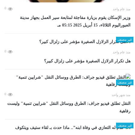
0
منذ عام واحد
وزير الإسكان يقوم بزيارة مفاجئة لمتابعة سير العمل بجهاز مدينة
العبوراليوم الثلاثاء، 15 أبريل 2025 05:15 مـ
غير مصنف
0
منذ عام واحد
هل تكرار الزلازل الصغيرة مؤشر على زلزال كبير؟
غير مصنف
0
منذ شهر واحد
​النقل تطلق فيديو جراف: الطرق ووسائل النقل "شرايين تنمية" وليست
رفاهية
غير مصنف