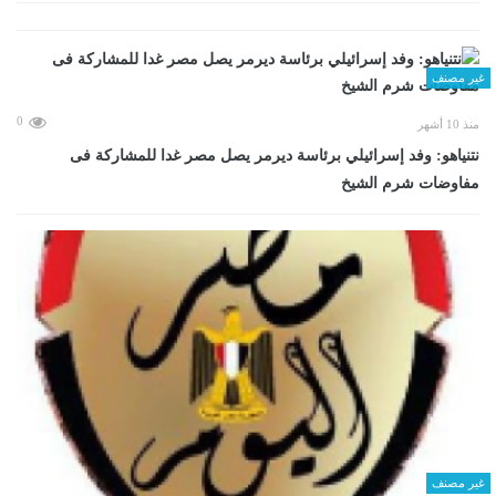
غير مصنف
0
منذ 10 أشهر
نتنياهو: وفد إسرائيلي برئاسة ديرمر يصل مصر غدا للمشاركة فى
مفاوضات شرم الشيخ
غير مصنف