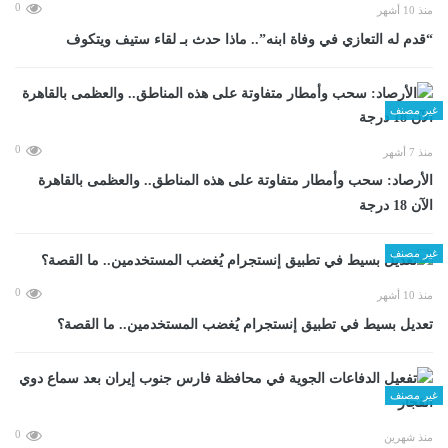
0
منذ 10 أشهر
“قدم له التعازي في وفاة ابنه”.. ماذا حدث بـ لقاء ستيف ويتكوف
غير مصنف
0
منذ 7 أشهر
الأرصاد: سحب وأمطار متفاوتة على هذه المناطق.. والعظمى بالقاهرة
الآن 18 درجة
غير مصنف
0
منذ 10 أشهر
تعديل بسيط في تطبيق إنستجرام يُغضب المستخدمين.. ما القصة؟
غير مصنف
0
منذ شهرين