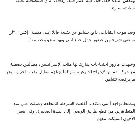
وبنفس البلدة حفل حناء ابنه أفنير قبيل زفافه، الذي استضافته عائلة
خطيبته سارة.
وبعد موجة انتقادات، دافع نتنياهو عن نفسه قائلا على منصة "إكس": "لن
يمنعني شيء من حضور حفل حناء ابني وتهنئته هو وخطيبته".
وشهدت مازور احتجاجات شارك بها مئات الإسرائيليين، مطالبين بصفقة
مع حركة حماس لإخراج 59 رهينة من قطاع غزة مقابل وقف الحرب، وهو
ما يرفضه نتنياهو.
ووسط تواجد أمني مكثف، أغلقت الشرطة المنطقة وعملت على منع
المتظاهرين من قطع طريق الوصول إلى البلدة الصغيرة، وفي بعض
الأحيان اشتبكت معهم.