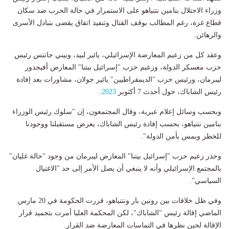
وزراء الاحتلال بنامين نتنياهو على الاستمرار في حالة الحرب ضد سكان
قطاع غزة، رغم المطالب بوقف القتال وتنفيذ اتفاق يقضى بتبادل الأسرى
والرهائن.
وعقد كل من زعيم المعارضة الإسرائيلي، يائير لبيد، وبيني جانتس رئيس
حزب معسكر الدولة، وزعيم حزب "إسرائيل بيتنا" المعارض أفيجدور
ليبرمان، ورئيس حزب "الديمقراطيين" يائير جولان، مشاورات بعد إفادة
رئيس الشاباك، حول أحدث 7 أكتوبر
2023
.
وبحسب وسائل إعلام عبرية، وقال المجتمعون، إن "سلوك رئيس الوزراء
بنامين نتنياهو، بحسب إفادة رئيس الشاباك، يعرض مستقبلنا ووجودنا
للخطر ويمس بأمن الدولة".
وحذر زعيم حزب "إسرائيل بيتنا" المعارض ليبرمان من وجود "حالة غليان"
بالمجتمع الإسرائيلي وأنه لا ينبغي أن يصل الأمر إلى حد "الاغتيال
السياسي".
وفي ظل خلافات بين رونين بار ونتنياهو، قررت الحكومة في 20 مارس
الماضي إقالة رئيس "الشاباك"، لكن المحكمة العليا أمرت بتجميد قرار
الإقالة لحين نظرها في التماسات المعارضة ضد القرار.