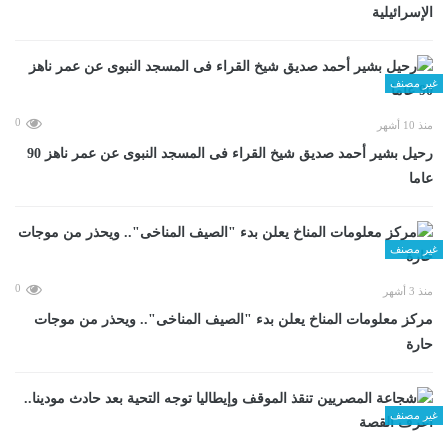
الإسرائيلية
غير مصنف
0
منذ 10 أشهر
رحيل بشير أحمد صديق شيخ القراء فى المسجد النبوى عن عمر ناهز 90
عاما
غير مصنف
0
منذ 3 أشهر
مركز معلومات المناخ يعلن بدء "الصيف المناخى".. ويحذر من موجات
حارة
غير مصنف