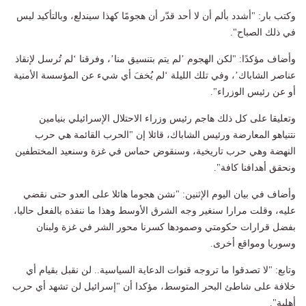
وكتب بار: "أشدد بألم أن لا أحد قدّر أن هجومًا كهذا سيندلع، وبالتأكيد ليس
في ذلك الصباح".
وأضاف مؤكدًا: "لكن الهجوم ’لم يتم بتنسيق منا’، وفرقنا ‘لم تُرسل لإنقاذ
عناصر الشاباك’، وفي تلك الليلة ‘لم يُخفَ أي شيء عن المؤسسة الأمنية
أو عن رئيس الوزراء".
وتعليقا على كل ذلك هاجم رئيس وزراء الاحتلال الإسرائيلي بنيامين
نتنياهو المعارضة ورئيس الشاباك، قائلا إن "الحرب القائمة هي حرب
النهضة وهي حرب تاريخية، وسنقوض حماس في غزة وسنعيد المختطفين
ونحقق أهدافنا كافة".
وأضاف في بيان اليوم الإثنين: "نشن هجوما هائلا على العدو حتى نقضي
عليه، وقلت مرارا سنغير وجه الشرق الأوسط وهذا ما ننفذه بالفعل حاليا،
بفضل قرارات حكومتي وصمودها كسرنا محور الشر في غزة ولبنان
وسوريا ومواقع أخرى.
وتابع: "لا تصدقوا ما تروجه قنوات الدعاية السياسية.. لن نقبل بقيام أي
خلافة على شاطئ البحر المتوسط، مؤكدا أن "إسرائيل لن تشهد أي حرب
أهلية".