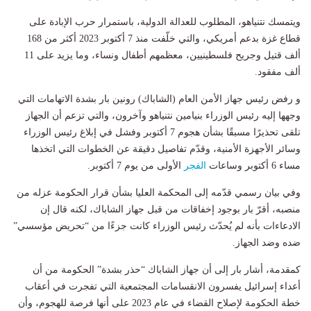
ويتمسك نتنياهو، المطلوب للعدالة الدولية، باستمرار حرب الإبادة على
قطاع غزة بدعم أمريكي، والتي خلّفت منذ 7 أكتوبر 2023 أكثر من 168
ألف قتيل وجريح فلسطينيين، معظمهم أطفال ونساء، وما يزيد على 11
ألف مفقود.
و رفض رئيس جهاز الأمن العام (الشاباك) رونين بار بشدة الاتهامات التي
وجهها إليه رئيس الوزراء بنيامين نتنياهو وآخرون، والتي تزعم أن الجهاز
تلقى تحذيرًا مسبقًا بشأن هجوم 7 أكتوبر وفشل في إبلاغ رئيس الوزراء
وسائر الأجهزة الأمنية، وقدّم تفاصيل دقيقة عن الخطوات التي اتخذها
مساء 6 أكتوبر وساعات
الفجر
الأولى من يوم 7 أكتوبر.
وفي بيان رسمي قدّمه إلى المحكمة العليا بشأن قرار الحكومة عزله من
منصبه، أقرّ بار بوجود إخفاقات من قبل جهاز الشاباك، لكنه قال إن
الادعاءات بأنه لم يُحدّث رئيس الوزراء كانت جزءًا من “تحريض مؤسسي”
ضده وضد الجهاز.
كمقدمة، أشار بار إلى أن جهاز الشاباك “حذر بشدة” الحكومة من أن
أعداء إسرائيل يفسرون الانقسامات المجتمعية التي تفجرت في أعقاب
خطة الحكومة لإصلاح القضاء في عام 2023 على أنها فرصة للهجوم، وأن