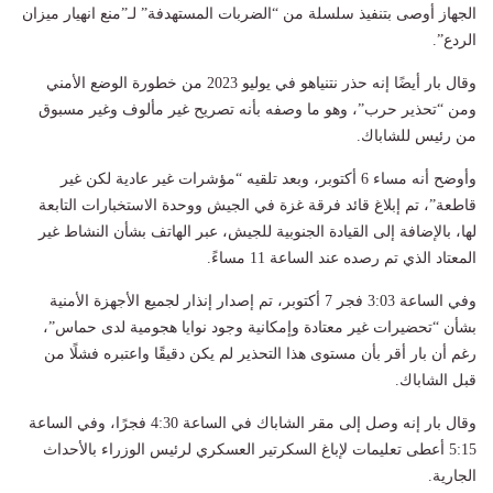
الجهاز أوصى بتنفيذ سلسلة من “الضربات المستهدفة” لـ”منع انهيار ميزان
الردع”.
وقال بار أيضًا إنه حذر نتنياهو في يوليو 2023 من خطورة الوضع الأمني
ومن “تحذير حرب”، وهو ما وصفه بأنه تصريح غير مألوف وغير مسبوق
من رئيس للشاباك.
وأوضح أنه مساء 6 أكتوبر، وبعد تلقيه “مؤشرات غير عادية لكن غير
قاطعة”، تم إبلاغ قائد فرقة غزة في الجيش ووحدة الاستخبارات التابعة
لها، بالإضافة إلى القيادة الجنوبية للجيش، عبر الهاتف بشأن النشاط غير
المعتاد الذي تم رصده عند الساعة 11 مساءً.
وفي الساعة 3:03 فجر 7 أكتوبر، تم إصدار إنذار لجميع الأجهزة الأمنية
بشأن “تحضيرات غير معتادة وإمكانية وجود نوايا هجومية لدى حماس”،
رغم أن بار أقر بأن مستوى هذا التحذير لم يكن دقيقًا واعتبره فشلًا من
قبل الشاباك.
وقال بار إنه وصل إلى مقر الشاباك في الساعة 4:30 فجرًا، وفي الساعة
5:15 أعطى تعليمات لإباغ السكرتير العسكري لرئيس الوزراء بالأحداث
الجارية.