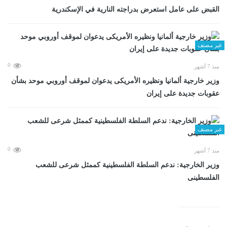
القبض على عامل استعرض بدراجته النارية في الإسكندرية
غير مصنف
0
منذ 7 أشهر
وزير خارجية ألمانيا ونظيره الأمريكى يدعوان لموقف أوروبي موحد بشأن
عقوبات جديدة على إيران
غير مصنف
0
منذ 7 أشهر
وزير الخارجية: ندعم السلطة الفلسطينية كممثل شرعى للشعب
الفلسطينى