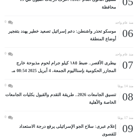
05
محافظة
0
منذ عام واحد
06
موسكو تحذر واشنطن: دعم إسرائيل تصعيد خطير يهدد بتفجير
أوضاع المنطقة
0
منذ عام واحد
07
بيطرى الأقصر.. ضبط ١٨٥ كيلو جرام لحوم مذبوحة خارج
المجازر الحكومية بإسنااليوم الجمعة، 4 أبريل 2025 08:54 مـ
0
منذ 14 يومًا
08
تنسيق الجامعات 2026.. طريقة التقدم والقبول بكليات الجامعات
الخاصة والأهلية
0
منذ 17 يومًا
09
إعلام عبرى: سلاح الجو الإسرائيلى يرفع درجة الاستعداد
للقصوى