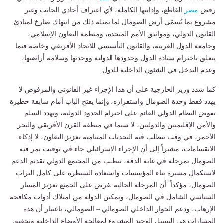
رفض
مصر
القاطع، وإدانتها الكاملة، لأي اعتراف أحادي الجانب وغير
مشروع بما يُسمّى أرض الصومال لما يمثله ذلك من انتهاك صارخ لمبادئ
القانون الدولي، ومواثيق الأمم المتحدة، ومنظمة التعاون الإسلامي،
وجامعة الدول العربية، والقانون التأسيسي للاتحاد الأفريقي وخاصة فيما
يتعلق باحترام سيادة الدول وحدودها الدولية ووحدتها وسلامة أراضيها،
وعدم التدخل في الشئون الداخلية للدول.
كما شدد وزير الخارجية على أن هذا الإجراء غير القانوني والمرفوض لا
يهدد فقط وحدة الصومال واستقراره، وإنما يفتح الباب أمام سابقة خطيرة
تقوض النظام الدولي القائم على احترام الحدود الدولية، وتهدد السلم
والأمن الإقليميين والدوليين، لا سيما في منطقة القرن الأفريقي والبحر
الأحمر، في وقت تتطلب فيه التحديات المتنامية تعزيز التعاون، لا إذكاء
الانقسامات، مشيراً إلى أن الإجراء الإسرائيلي جاء في توقيت يمر فيه
الصومال بمرحلة في غاية الدقة، تتطلب من المجتمع الدولي تقديم الدعم
لاستكمال مسيرة بناء المؤسسات واستعادة السيطرة على كامل التراب
الصومال، مؤكداً أن المرحلة الحالية تفرض على الجميع تعزيز المسار
السياسي الشامل في الصومال، وتمكين الدولة من امتلاك أدوات مكافحة
الإرهاب، ودعم الحوار الداخلي الصومالي – الصومالي، باعتبار أن هذه
المسارات هي السبيل الوحيد المشروع لمعالجة الأوضاع الداخلية وتحقيق