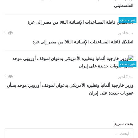
الفلسطينى
غير مصنف
0
منذ 8 أشهر
انطلاق قافلة المساعدات الإنسانية الـ98 من مصر إلى غزة
غير مصنف
0
منذ 7 أشهر
وزير خارجية ألمانيا ونظيره الأمريكى يدعوان لموقف أوروبي موحد بشأن
عقوبات جديدة على إيران
بحث سريع: