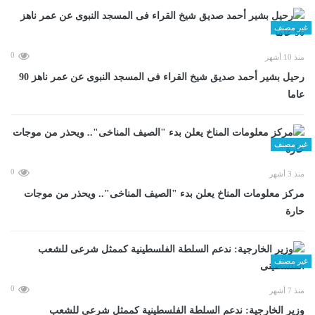
غير مصنف
0
منذ 10 أشهر
رحيل بشير أحمد صديق شيخ القراء فى المسجد النبوى عن عمر ناهز 90
عاما
غير مصنف
0
منذ 3 أشهر
مركز معلومات المناخ يعلن بدء "الصيف المناخى".. ويحذر من موجات
حارة
غير مصنف
0
منذ 7 أشهر
وزير الخارجية: ندعم السلطة الفلسطينية كممثل شرعى للشعب