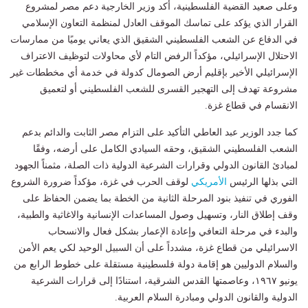
وعلى صعيد القضية الفلسطينية، أكد وزير الخارجية دعم مصر لمشروع
القرار الذي يؤكد على تماسك الموقف العادل لمنظمة التعاون الإسلامي
في الدفاع عن الشعب الفلسطيني الشقيق الذي يعاني يوميًا من ممارسات
الاحتلال الإسرائيلي، مؤكداً الرفض التام لأي محاولات لتوظيف الاعتراف
الإسرائيلي الأخير بإقليم أرض الصومال كدولة في خدمة أي مخططات غير
مشروعة تهدف إلى التهجير القسرى للشعب الفلسطيني أو لتعميق
الانقسام في قطاع غزة.
كما جدد الوزير عبد العاطي التأكيد على التزام مصر الثابت والدائم بدعم
الشعب الفلسطيني الشقيق، وحقه السيادي الكامل على أرضه، وفقًا
لمبادئ القانون الدولي وقرارات الشرعية الدولية ذات الصلة، مثمناً الجهود
التي بذلها الرئيس
الأمريكي
لوقف الحرب في غزة، مؤكداً ضرورة الشروع
الفوري في تنفيذ بنود المرحلة الثانية من الخطة بما يضمن الحفاظ على
وقف إطلاق النار، وتسهيل وصول المساعدات الإنسانية والاغاثية والطبية،
والبدء في مرحلة التعافي وإعادة الإعمار بشكل فعال والانسحاب
الاسرائيلي من قطاع غزة، مشدداً على أن السبيل الوحيد لكي يعم الأمن
والسلام الدوليين هو إقامة دولة فلسطينية مستقلة على خطوط الرابع من
يونيو ١٩٦٧، وعاصمتها القدس الشرقية، استنادًا إلى قرارات الشرعية
الدولية والقانون الدولي ومبادرة السلام العربية.