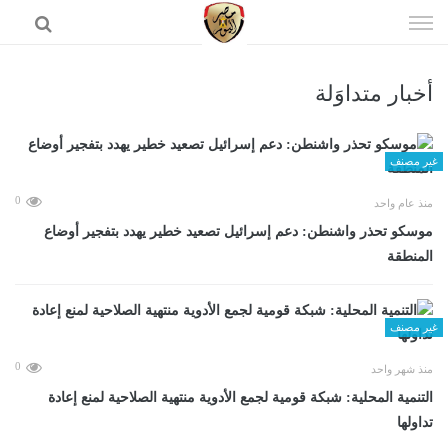
إذهب
الى
المحتوى
أخبار متداوَلة
الرئيسية
غير مصنف
0
منذ عام واحد
موسكو تحذر واشنطن: دعم إسرائيل تصعيد خطير يهدد بتفجير أوضاع
المنطقة
غير مصنف
0
منذ شهر واحد
التنمية المحلية: شبكة قومية لجمع الأدوية منتهية الصلاحية لمنع إعادة
تداولها