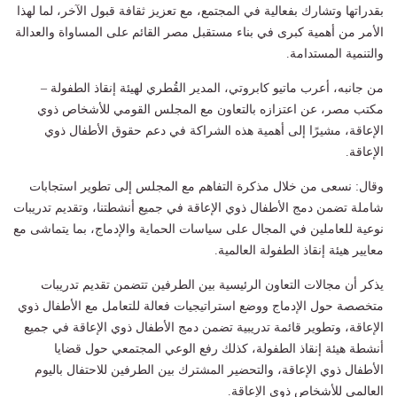
بقدراتها وتشارك بفعالية في المجتمع، مع تعزيز ثقافة قبول الآخر، لما لهذا
الأمر من أهمية كبرى في بناء مستقبل مصر القائم على المساواة والعدالة
والتنمية المستدامة.
من جانبه، أعرب ماتيو كابروتي، المدير القُطري لهيئة إنقاذ الطفولة –
مكتب مصر، عن اعتزازه بالتعاون مع المجلس القومي للأشخاص ذوي
الإعاقة، مشيرًا إلى أهمية هذه الشراكة في دعم حقوق الأطفال ذوي
الإعاقة.
وقال: نسعى من خلال مذكرة التفاهم مع المجلس إلى تطوير استجابات
شاملة تضمن دمج الأطفال ذوي الإعاقة في جميع أنشطتنا، وتقديم تدريبات
نوعية للعاملين في المجال على سياسات الحماية والإدماج، بما يتماشى مع
معايير هيئة إنقاذ الطفولة العالمية.
يذكر أن مجالات التعاون الرئيسية بين الطرفين تتضمن تقديم تدريبات
متخصصة حول الإدماج ووضع استراتيجيات فعالة للتعامل مع الأطفال ذوي
الإعاقة، وتطوير قائمة تدريبية تضمن دمج الأطفال ذوي الإعاقة في جميع
أنشطة هيئة إنقاذ الطفولة، كذلك رفع الوعي المجتمعي حول قضايا
الأطفال ذوي الإعاقة، والتحضير المشترك بين الطرفين للاحتفال باليوم
العالمي للأشخاص ذوي الإعاقة.