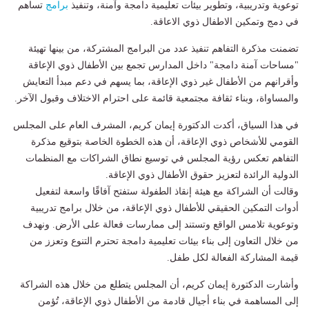
توعوية وتدريبية، وتطوير بيئات تعليمية دامجة وآمنة، وتنفيذ
برامج
تساهم
في دمج وتمكين الاطفال ذوي الاعاقة.
تضمنت مذكرة التفاهم تنفيذ عدد من البرامج المشتركة، من بينها تهيئة
"مساحات آمنة دامجة" داخل المدارس تجمع بين الأطفال ذوي الإعاقة
وأقرانهم من الأطفال غير ذوي الإعاقة، بما يسهم في دعم مبدأ التعايش
والمساواة، وبناء ثقافة مجتمعية قائمة على احترام الاختلاف وقبول الآخر.
في هذا السياق، أكدت الدكتورة إيمان كريم، المشرف العام على المجلس
القومي للأشخاص ذوي الإعاقة، أن هذه الخطوة الخاصة بتوقيع مذكرة
التفاهم تعكس رؤية المجلس في توسيع نطاق الشراكات مع المنظمات
الدولية الرائدة لتعزيز حقوق الأطفال ذوي الإعاقة.
وقالت أن الشراكة مع هيئة إنقاذ الطفولة ستفتح آفاقًا واسعة لتفعيل
أدوات التمكين الحقيقي للأطفال ذوي الإعاقة، من خلال برامج تدريبية
وتوعوية تلامس الواقع وتستند إلى ممارسات فعالة على الأرض. ونهدف
من خلال التعاون إلى بناء بيئات تعليمية دامجة تحترم التنوع وتعزز من
قيمة المشاركة الفعالة لكل طفل.
وأشارت الدكتورة إيمان كريم، أن المجلس يتطلع من خلال هذه الشراكة
إلى المساهمة في بناء أجيال قادمة من الأطفال ذوي الإعاقة، تُؤمن