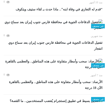
0
منذ 10 أشهر
“قدم له التعازي في وفاة ابنه”.. ماذا حدث بـ لقاء ستيف ويتكوف
غير مصنف
0
منذ شهرين
تفعيل الدفاعات الجوية في محافظة فارس جنوب إيران بعد سماع دوي
انفجار
غير مصنف
0
منذ 7 أشهر
الأرصاد: سحب وأمطار متفاوتة على هذه المناطق.. والعظمى بالقاهرة
الآن 18 درجة
غير مصنف