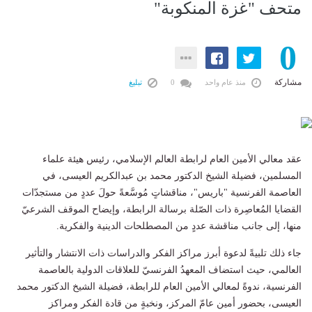
متحف "غزة المنكوبة"
0
مشاركة
منذ عام واحد
0
تبليغ
عقد معالي الأمين العام لرابطة العالم الإسلامي، رئيس هيئة علماء
المسلمين، فضيلة الشيخ الدكتور محمد بن عبدالكريم العيسى، في
العاصمة الفرنسية "باريس"، مناقشاتٍ مُوسَّعةً حولَ عددٍ من مستجدّات
القضايا المُعاصِرة ذات الصّلة برسالة الرابطة، وإيضاح الموقف الشرعيّ
منها، إلى جانب مناقشة عددٍ من المصطلحات الدينية والفكرية.
جاء ذلك تلبيةً لدعوة أبرز مراكز الفكر والدراسات ذات الانتشار والتأثير
العالمي، حيث استضاف المعهدُ الفرنسيّ للعلاقات الدولية بالعاصمة
الفرنسية، ندوةً لمعالي الأمين العام للرابطة، فضيلة الشيخ الدكتور محمد
العيسى، بحضور أمين عامّ المركز، ونخبةٍ من قادة الفكر ومراكز