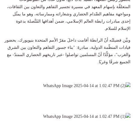
المتعلقِّة بإسهام المعهد في مسيرة تجسير التفاهم والتعاون بين الثقافات،
ومواجهة مفاهيم الصِّدام الحضاري وشعاراته وممارساته، وهو ما يمثّل
إحدى مبادرات رابطة العالم الإسلامي، ضمن أهدافها المُتَّصلة بدعوة
الإسلام للسلام.
وبيَّن فضيلتُه أنّ الرابطةَ أقامت داخلَ مقرّ الأمم المتحدة بنيويورك، بحضور
قيادات المنظّمة الدولية، مبادرةَ: "بناء جسور التفاهم والتعاون بين الشرق
والغرب"، مؤكِّدًا أنّ المسلمين تواصلوا -عبر تاريخهم الحضاري الممتدّ- مع
الجميع شرقًا وغربًا.