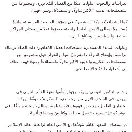
الدراسات والبحوث، تناولت عددًا من القضايا المُعاصِرة، ومجموعةً من
المصطلحات الدينية "الأكثر تداولًا، واستطلاعًا، وسوء فهم".
كما استضافتْ يوميّةُ "لوبينيون"، في مقرّها بالعاصمة الفرنسية، مائدةً
مُستديرةً لمعالي الأمين العام للرابطة، حضرَها عددٌ من ممثلي المراكز
البحثية، والسياسيين، وصنّاع الرأي.
وتناولت المائدةُ المستديرةُ مستجدّات القضايا المُعاصِرة ذات الصّلة برسالة
الرابطة، وإيضاح الموقف الشرعيّ منها، والحوار حول مجموعةٍ من
المصطلحات الفكرية والدينية الأكثر تداولًا واستطلاعاً وسوءَ فهم، إضافة
إلى أخلاقيات الذكاء الاصطناعي.
واختتم الدكتور العيسى زيارتَه، بجولةٍ نظَّمها معهدُ العالَم العربيّ في
باريس، في المتحفِ الأول من نوعه لغزة "المنكوبة"، موثِّقًا تاريخَها
الحضاريّ الطويل، مع صورٍ فوتوغرافيةٍ وفيلميةٍ لمعالمَ تاريخيةٍ مسجَّلةٍ في
اليونسكو تمَّ تدميرها، تشمل مساجدَ وكنائسَ ومناطقَ أثريةً.
ثم استضاف المعهد نقاشًا مُوسَّعًا مع الأمين العام لرابطة العالم الإسلامي،
بحضور رئيس المعهد، السيد جاك لانغ، تناول عددًا من الموضوعات