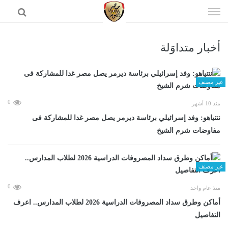
إذهب
الى
المحتوى
أخبار متداوَلة
الرئيسية
غير مصنف
0
منذ 10 أشهر
نتنياهو: وفد إسرائيلي برئاسة ديرمر يصل مصر غدا للمشاركة فى
مفاوضات شرم الشيخ
غير مصنف
0
منذ عام واحد
أماكن وطرق سداد المصروفات الدراسية 2026 لطلاب المدارس.. اعرف
التفاصيل