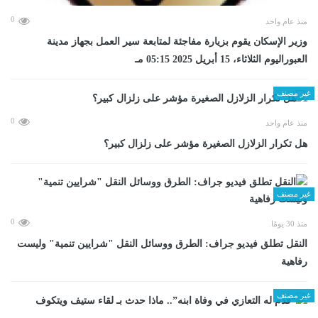
0
منذ عام واحد
وزير الإسكان يقوم بزيارة مفاجئة لمتابعة سير العمل بجهاز مدينة
العبوراليوم الثلاثاء، 15 أبريل 2025 05:15 مـ
غير مصنف
0
منذ عام واحد
هل تكرار الزلازل الصغيرة مؤشر على زلزال كبير؟
غير مصنف
0
منذ 30 يومًا
​النقل تطلق فيديو جراف: الطرق ووسائل النقل "شرايين تنمية" وليست
رفاهية
غير مصنف