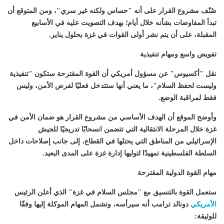
صُنّف مشروع القرار على أنه "حساس ولكنه غير سري"، ومن المتوقع أن
تبدأ المفاوضات بشأنه خلال أيام؛ بهدف التصويت عليه في الأسابيع
المقبلة، على أن يتم نشر أولى القوات في غزة بحلول يناير.
تفويض واسع ومهام تنفيذية
نقل "أكسيوس" عن مسؤول أمريكي أن القوة المقترحة ستكون "تنفيذية
وليست لحفظ السلام"، ما يعني أنها ستتدخل فعليًا لفرض الأمن، وليس
فقط لمراقبة الوضع.
وأوضح الموقع أن الهدف الأساسي من مشروع القرار هو ضمان الأمن في
غزة خلال المرحلة الانتقالية التي تتضمن انسحابًا تدريجيًا للجيش
الإسرائيلي من المناطق التي يحتلها في القطاع، إلى جانب إصلاحات داخل
السلطة الفلسطينية تمهيدًا لتوليها إدارة غزة على المدى البعيد.
مهام القوة الدولية المقترحة
ستعمل القوة بالتنسيق مع "مجلس السلام في غزة" الذي أعلن الرئيس
الأمريكي
دونالد ترامب أنه سيرأسه، وتشمل المهام الموكلة إليها وفقًا
للوثيقة: