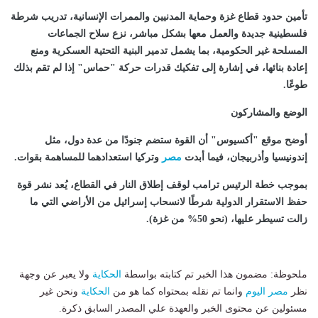
تأمين حدود قطاع غزة وحماية المدنيين والممرات الإنسانية، تدريب شرطة
فلسطينية جديدة والعمل معها بشكل مباشر، نزع سلاح الجماعات
المسلحة غير الحكومية، بما يشمل تدمير البنية التحتية العسكرية ومنع
إعادة بنائها، في إشارة إلى تفكيك قدرات حركة "حماس" إذا لم تقم بذلك
طوعًا.
الوضع والمشاركون
أوضح موقع "أكسيوس" أن القوة ستضم جنودًا من عدة دول، مثل
إندونيسيا وأذربيجان، فيما أبدت
مصر
وتركيا استعدادهما للمساهمة بقوات.
بموجب خطة الرئيس ترامب لوقف إطلاق النار في القطاع، يُعد نشر قوة
حفظ الاستقرار الدولية شرطًا لانسحاب إسرائيل من الأراضي التي ما
زالت تسيطر عليها، (نحو 50% من غزة).
ملحوظة: مضمون هذا الخبر تم كتابته بواسطة
الحكاية
ولا يعبر عن وجهة
نظر
مصر اليوم
وانما تم نقله بمحتواه كما هو من
الحكاية
ونحن غير
مسئولين عن محتوى الخبر والعهدة علي المصدر السابق ذكرة.